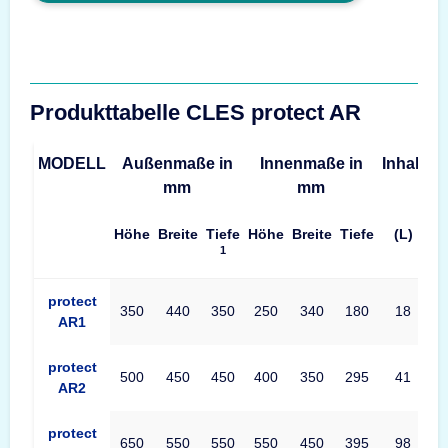
Produkttabelle CLES protect AR
MODELL
Außenmaße in
Innenmaße in
Inhalt
G
mm
mm
Höhe
Breite
Tiefe
Höhe
Breite
Tiefe
(L)
1
Produkttabelle CLES protect AR Maße – Außenmaße, Innenmaße
protect
350
440
350
250
340
180
18
AR1
protect
500
450
450
400
350
295
41
AR2
protect
650
550
550
550
450
395
98