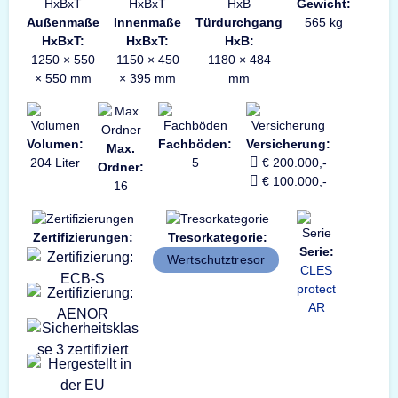
Gewicht:
Außenmaße
Innenmaße
Türdurchgang
565 kg
HxBxT:
HxBxT:
HxB:
1250 × 550
1150 × 450
1180 × 484
× 550 mm
× 395 mm
mm
Volumen:
Fachböden:
Versicherung:
Max.
204 Liter
5
€ 200.000,-
Ordner:
€ 100.000,-
16
Zertifizierungen:
Tresorkategorie:
Serie:
Wertschutztresor
CLES
protect
AR