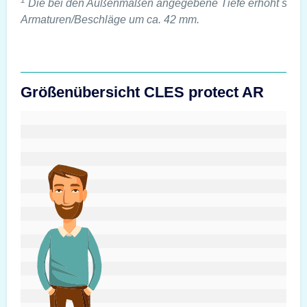
Die bei den Außenmaßen angegebene Tiefe erhöht sich 
Armaturen/Beschläge um ca. 42 mm.
Größenübersicht CLES protect AR
#custom.sizeOverviewSrText#