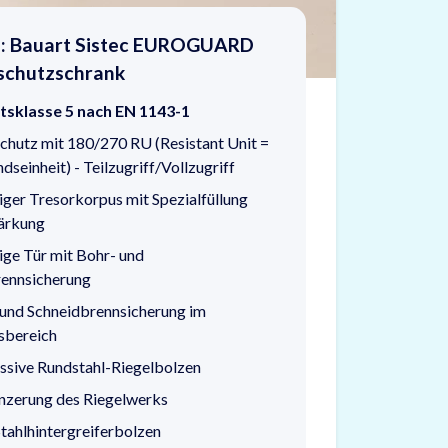
o: Bauart Sistec EUROGUARD
schutzschrank
itsklasse 5 nach EN 1143-1
chutz mit 180/270 RU (Resistant Unit =
seinheit) - Teilzugriff/Vollzugriff
ger Tresorkorpus mit Spezialfüllung
ärkung
ge Tür mit Bohr- und
rennsicherung
und Schneidbrennsicherung im
sbereich
sive Rundstahl-Riegelbolzen
nzerung des Riegelwerks
tahlhintergreiferbolzen