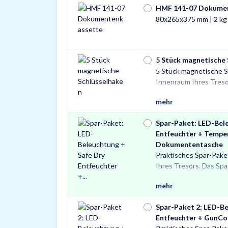
HMF 141-07 Dokume
80x265x375 mm | 2 kg
5 Stück magnetische
5 Stück magnetische S
und sichere Lösung 
Innenraum Ihres Tresor
mehr
Spar-Paket: LED-Bele
Entfeuchter + Tempe
Dokumententasche
Praktisches Spar-Pake
Light LED-Tresorbele
sowie einer te
Ihres Tresors. Das Spa
einem Safe Dry Entfeuc
Dokumententasche. 
mehr
Spar-Paket 2: LED-Be
Entfeuchter + GunCo