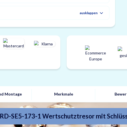
ausklappen
und Montage
Merkmale
Bewer
D-SE5-173-1 Wertschutztresor mit Schlüs