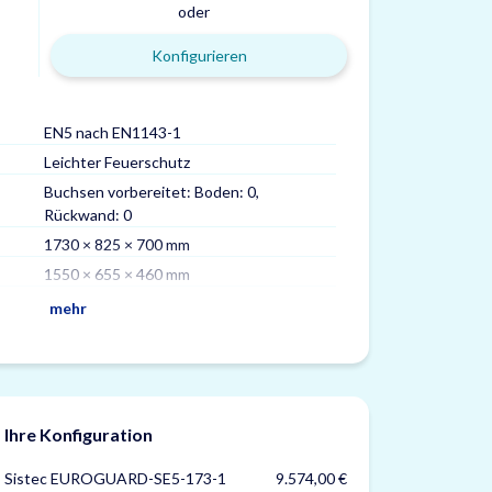
oder
Konfigurieren
EN5 nach EN1143-1
Gewicht
Leichter Feuerschutz
Volumen
Buchsen vorbereitet: Boden: 0,
Max. Ordner
Rückwand: 0
Fachböden
1730 × 825 × 700 mm
Versicherung
1550 × 655 × 460 mm
Zertifizierungen
mehr
Ihre Konfiguration
Sistec EUROGUARD-SE5-173-1
9.574,00 €