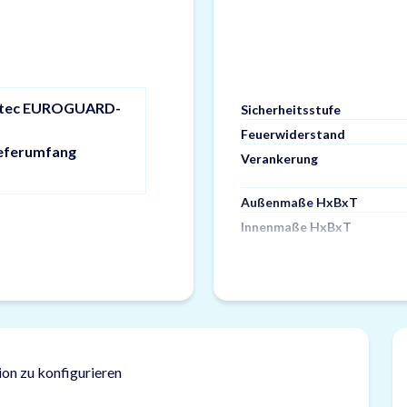
istec EUROGUARD-
Sicherheitsstufe
Feuerwiderstand
ieferumfang
Verankerung
Außenmaße HxBxT
Innenmaße HxBxT
ion zu konfigurieren