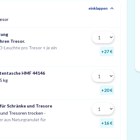
einklappen
resor
tung
Ihren Tresor.
Stück zusätzlich pro Fachboden.
D-Leuchte pro Tresor + je ein
Maße: 14x190x31 mm
+27 €
tentasche HMF 44146
5 kg
+20 €
 für Schränke und Tresore
n und Tresoren trocken -
egen Rost, Schimmel und
r aus Naturgranulat für
muffigen Geruch.
+16 €