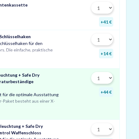
ntenkassette
+41 €
 Schlüsselhaken
chlüsselhaken für den
zur Aufbewahrung von
s. Die einfache, praktische
Schlüsseln in Ihrem Tresor
+14 €
uchtung + Safe Dry
raturbeständige
+44 €
t für die optimale Ausstattung
uchtung mit Bewegungssensor,
mperaturbeständigen
r-Paket besteht aus einer X-
hter für Schränke und Tresore
Profitieren Sie von dem
leuchtung + Safe Dry
ntrol Waffenschloss