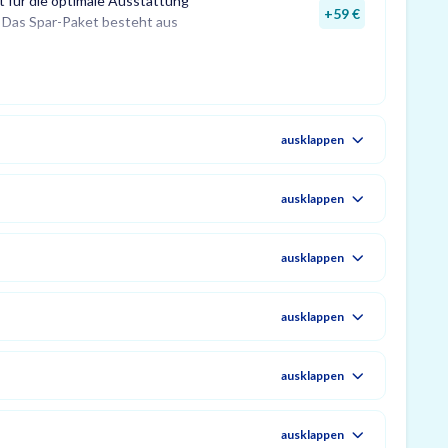
t für die optimale Ausstattung
D-Tresorbeleuchtung mit
re sowie einem GunControl
+59 €
 Das Spar-Paket besteht aus
em Safe Dry Entfeuchter für
rofitieren Sie von dem
ausklappen
ausklappen
ausklappen
ausklappen
ausklappen
ausklappen