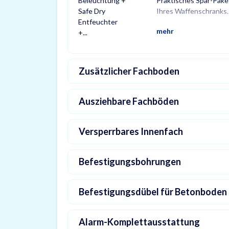
Praktisches Spar-Pake
einer X-Light LE
Schränke und Treso
Ihres Waffenschranks.
Bewegungssensor, ein
Waffenschloss. P
mehr
Zusätzlicher Fachboden
Ausziehbare Fachböden
Versperrbares Innenfach
Befestigungsbohrungen
Befestigungsdübel für Betonboden
Alarm-Komplettausstattung