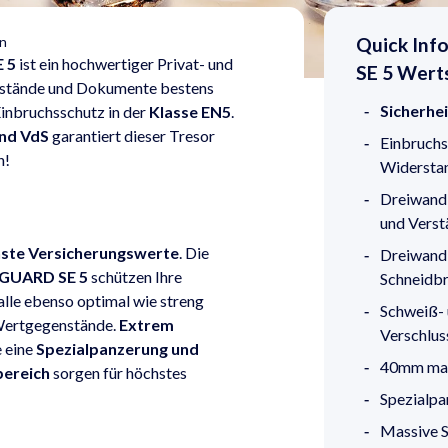
en
Quick Inf
 5
ist ein hochwertiger Privat- und
SE 5 Wert
nstände und Dokumente bestens
Sicherhe
Einbruchsschutz in der
Klasse EN5
.
und VdS
garantiert dieser Tresor
Einbruchs
n!
Widerstand
Dreiwandi
und Verst
chste Versicherungswerte
. Die
Dreiwandi
OGUARD SE 5
schützen Ihre
Schneidb
lle ebenso optimal wie streng
Schweiß- 
Wertgegenstände.
Extrem
Verschlus
 eine
Spezialpanzerung und
40mm mas
bereich
sorgen für höchstes
Spezialpa
Massive S