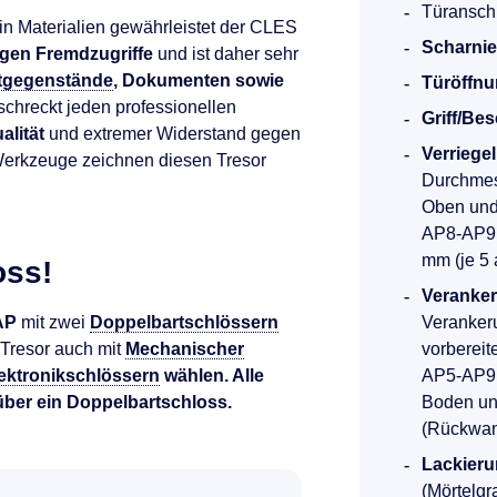
Türanschl
n Materialien gewährleistet der CLES
Scharnie
gen Fremdzugriffe
und ist daher sehr
tgegenstände
, Dokumenten sowie
Türöffnu
schreckt jeden professionellen
Griff/Be
alität
und extremer Widerstand gegen
Verriege
erkzeuge zeichnen diesen Tresor
Durchmess
Oben und
AP8-AP9:
mm (je 5 
oss!
Veranke
AP
mit zwei
Doppelbartschlössern
Veranker
 Tresor auch mit
Mechanischer
vorbereit
ektronikschlössern
wählen. Alle
AP5-AP9:
über ein Doppelbartschloss
.
Boden un
(Rückwan
Lackieru
(Mörtelgr