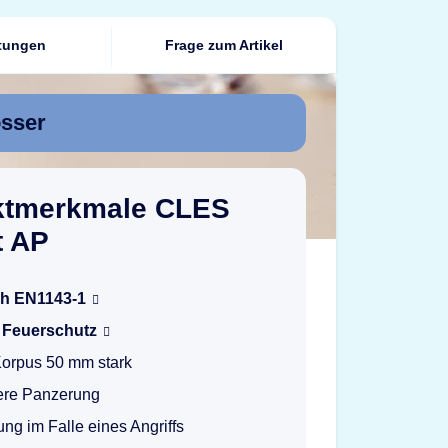
tungen
Frage zum Artikel
össer
ktmerkmale CLES
t AP
h EN1143-1
r Feuerschutz
Korpus 50 mm stark
ere Panzerung
ung im Falle eines Angriffs