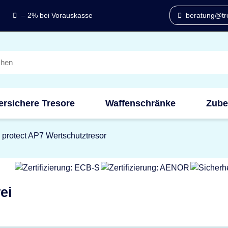
– 2% bei Vorauskasse
beratung@tre
ersichere Tresore
Waffenschränke
Zube
protect AP7 Wertschutztresor
ei