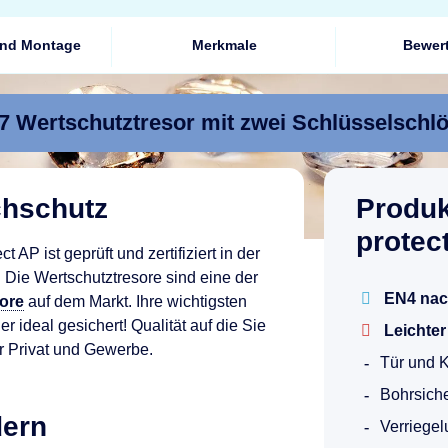
und Montage
Merkmale
Bewer
 Wertschutztresor mit zwei Schlüsselschl
uchschutz
Produ
protec
 AP ist geprüft und zertifiziert in der
. Die Wertschutztresore sind eine der
EN4 nac
ore
auf dem Markt. Ihre wichtigsten
ideal gesichert! Qualität auf die Sie
Leichte
r Privat und Gewerbe.
Tür und 
Bohrsich
dern
Verriegel