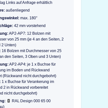
ag Links auf Anfrage erhältlich
re:
außenliegend
ngswinkel:
max. 180°
schläge:
42 mm vorstehend
lung:
AP2-AP7: 12 Bolzen mit
er von 25 mm (je 4 an den Seiten, 2
 2 Unten)
 16 Bolzen mit Durchmesser von 25
an den Seiten, 3 Oben und 3 Unten)
rung:
AP2-AP4: je 1 x Buchse für
ung im Boden und Rückwand
et (Rückwand nicht durchgebohrt)
 1 x Buchse für Verankerung im
d 2 in Rückwand vorbereitet
d nicht durchgebohrt)
ng:
RAL Design 000 65 00
au)