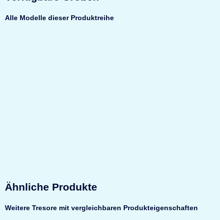
Alle Modelle dieser Produktreihe
Top bewertet
Format Sirius 1030
Wertschutzschrank
Sicherheit
EN4 nach
EN1143-1
Feuerschutz
Leichter
Ähnliche Produkte
Feuerschutz
Maße
1880 × 1415
Weitere Tresore mit vergleichbaren Produkteigenschaften
× 720 mm