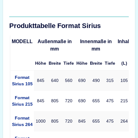
Produkttabelle Format Sirius
MODELL
Außenmaße in
Innenmaße in
Inhalt
G
mm
mm
Höhe
Breite
Tiefe
Höhe
Breite
Tiefe
(L)
Produkttabelle Format Sirius Maße – Außenmaße, Innenmaße, 
Format
845
640
560
690
490
315
105
Sirius 105
Format
845
805
720
690
655
475
215
Sirius 215
Format
1000
805
720
845
655
475
264
Sirius 264