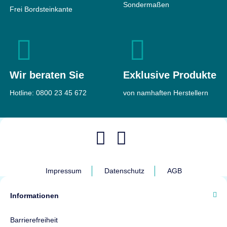
6.059 €
Sondermaßen
ab
Frei Bordsteinkante
720 mm
Gewicht
870 kg
5.343 €
ab
Top bewertet
Wir beraten Sie
Exklusive Produkte
Hotline:
0800 23 45 672
von namhaften Herstellern
CLES protect RA9
Wertschutztresor
Sicherheit
EN3 nach
Format Sirius 320
EN1143-1
Wertschutzschrank
Impressum
Datenschutz
AGB
Feuerschutz
Leichter
Feuerschutz
Sicherheit
EN4 nach
Maße
1550 × 800
Informationen
EN1143-1
× 750 mm
Feuerschutz
Leichter
Gewicht
1760 kg
Barrierefreiheit