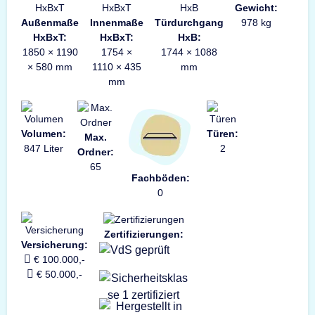
Gewicht:
Außenmaße
Innenmaße
Türdurchgang
978 kg
HxBxT:
HxBxT:
HxB:
1850 × 1190
1754 ×
1744 × 1088
× 580 mm
1110 × 435
mm
mm
Volumen:
Türen:
Max.
847 Liter
2
Ordner:
65
Fachböden:
0
Zertifizierungen:
Versicherung:
€ 100.000,-
€ 50.000,-