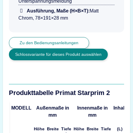
Unterspannungsmeldung
Ausführung, Maße (H×B×T):
Matt
Chrom, 78×191×28 mm
Zu den Bedienungsanleitungen
Schlossvariante für dieses Produkt auswählen
Produkttabelle Primat Starprim 2
MODELL
Außenmaße in
Innenmaße in
Inhalt
G
mm
mm
Höhe
Breite
Tiefe
Höhe
Breite
Tiefe
(L)