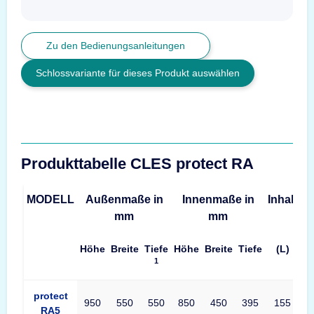
Zu den Bedienungsanleitungen
Schlossvariante für dieses Produkt auswählen
Produkttabelle CLES protect RA
MODELL
Außenmaße in
Innenmaße in
Inhalt
G
mm
mm
Höhe
Breite
Tiefe
Höhe
Breite
Tiefe
(L)
1
Produkttabelle CLES protect RA Maße – Außenmaße, Innenmaße
protect
950
550
550
850
450
395
155
RA5