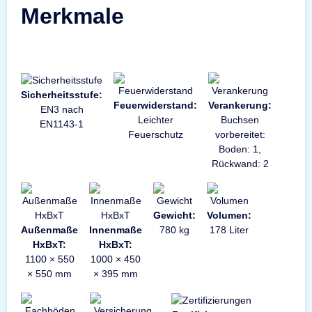
Merkmale
Sicherheitsstufe:
Feuerwiderstand:
Verankerung:
EN3 nach
Leichter
Buchsen
EN1143-1
Feuerschutz
vorbereitet:
Boden: 1,
Rückwand: 2
Gewicht:
Volumen:
Außenmaße
Innenmaße
780 kg
178 Liter
HxBxT:
HxBxT:
1100 × 550
1000 × 450
× 550 mm
× 395 mm