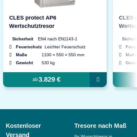
CLES protect AP6
CLES p
Wertschutztresor
Wertsc
Sicherheit
EN4 nach EN1143-1
Sicherh
Feuerschutz
Leichter Feuerschutz
Feue
Maße
1100 × 550 × 550 mm
Maße
Gewicht
530 kg
Gewi
3.829 €
ab
Kostenloser
Tresore nach Maß
Versand
Ihr Wunschtresor in