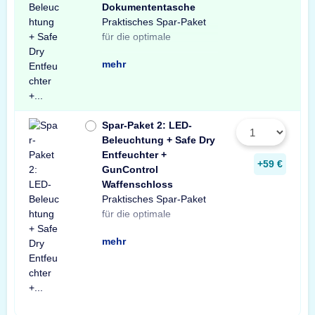
Dokumententasche
Praktisches Spar-Paket
Ausstattung Ihres
besteht aus einer X-Light
mit Bewegungssensor,
Entfeuchter für Schränke
temperaturbeständigen
Profitieren Sie von dem
für die optimale
Tresors. Das Spar-Paket
LED-Tresorbeleuchtung
einem Safe Dry
und Tresore sowie einer
Dokumententasche.
unschlagbaren
mehr
Spar-Paket 2: LED-
Beleuchtung + Safe Dry
Entfeuchter +
+59 €
GunControl
Waffenschloss
Praktisches Spar-Paket
Ausstattung Ihres
Spar-Paket besteht aus
Tresorbeleuchtung mit
Safe Dry Entfeuchter für
sowie einem GunControl
Sie von dem
für die optimale
Waffenschranks. Das
einer X-Light LED-
Bewegungssensor, einem
Schränke und Tresore
Waffenschloss. Profitieren
unschlagbaren
mehr