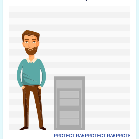
#custom.sizeOverviewSrText#
PROTECT RA5
PROTECT RA6
PROTECT 