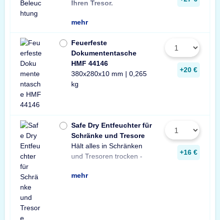
Ihren Tresor.
Leuchte pro Tresor 
mehr
Feuerfeste
Dokumententasche
HMF 44146
+20 €
380x280x10 mm | 0,265
kg
Safe Dry Entfeuchter für
Schränke und Tresore
Hält alles in Schränken
Praktischer Entfeuchter
Tresore und Schränke
+16 €
und Tresoren trocken -
aus Naturgranulat für
gegen Rost, Schimmel
mehr