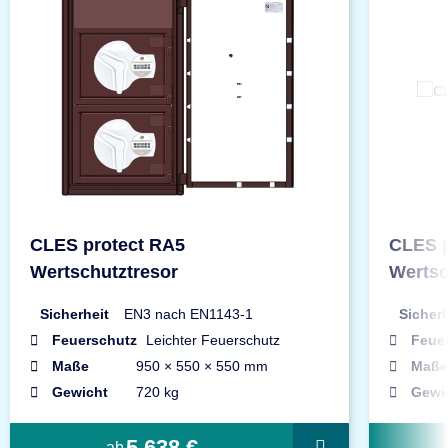
CLES protect RA5
CLES p
Wertschutztresor
Wertsc
Sicherheit
EN3 nach EN1143-1
Sicherh
Feuerschutz
Leichter Feuerschutz
Feue
Maße
950 × 550 × 550 mm
Maße
Gewicht
720 kg
Gewi
5.638 €
ab