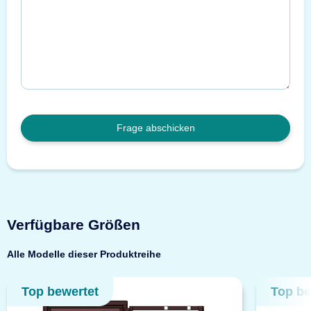
Frage abschicken
Verfügbare Größen
Alle Modelle dieser Produktreihe
Top bewertet
Top be