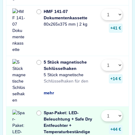
HMF 141-07
Dokumentenkassette
80x265x375 mm | 2 kg
+41 €
5 Stück magnetische
Schlüsselhaken
5 Stück magnetische
Innenraum Ihres Tresors.
und sichere Lösung zur
Schlüsseln in Ihrem
+14 €
Schlüsselhaken für den
Die einfache, praktische
Aufbewahrung von
mehr
Spar-Paket: LED-
Beleuchtung + Safe Dry
Entfeuchter +
+44 €
Temperaturbeständige