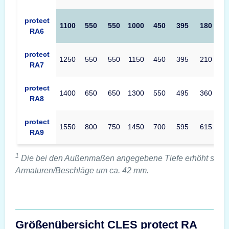
protect
1100
550
550
1000
450
395
180
RA6
protect
1250
550
550
1150
450
395
210
RA7
protect
1400
650
650
1300
550
495
360
RA8
protect
1550
800
750
1450
700
595
615
RA9
1
Die bei den Außenmaßen angegebene Tiefe erhöht sich 
Armaturen/Beschläge um ca. 42 mm.
Größenübersicht CLES protect RA