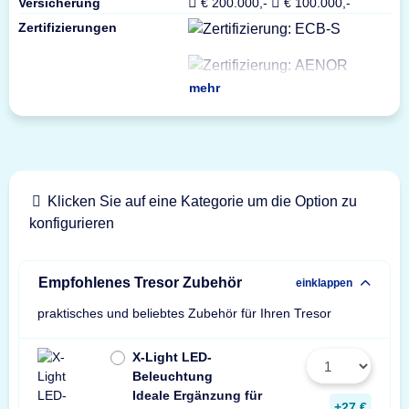
Versicherung
€ 200.000,-
€ 100.000,-
Zertifizierungen
mehr
Klicken Sie auf eine Kategorie um die Option zu
konfigurieren
Empfohlenes Tresor Zubehör
einklappen
praktisches und beliebtes Zubehör für Ihren Tresor
X-Light LED-
Beleuchtung
Ideale Ergänzung für
Wir empfehlen ein
ein Stück zusätzli
+27 €