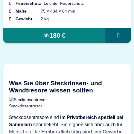
Feuerschutz
Leichter Feuerschutz
Maße
75 × 434 × 84 mm
Gewicht
2 kg
180 €
ab
be
ni
Was Sie über Steckdosen- und
du
Wandtresore wissen sollten
in
Ge
Steckdosentresor
la
si
Steckdosentresore sind
im Privatbereich speziell bei
W
Sammlern
sehr beliebt. Sie eignen sich aber auch für
Menschen, die
Freiberuflich tätig sind, ein Gewerbe