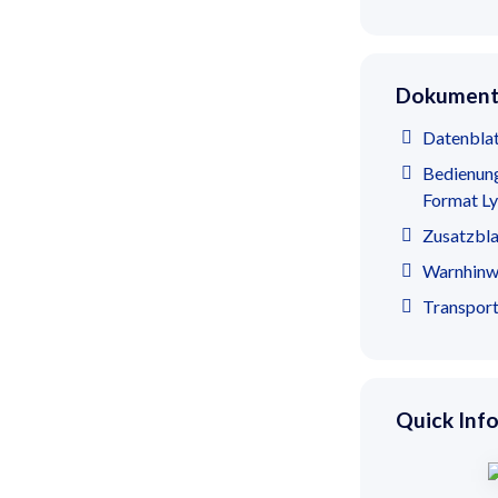
Dokumente
Datenblat
Bedienun
Format Ly
Zusatzbla
Warnhinwe
Transpor
Quick Info