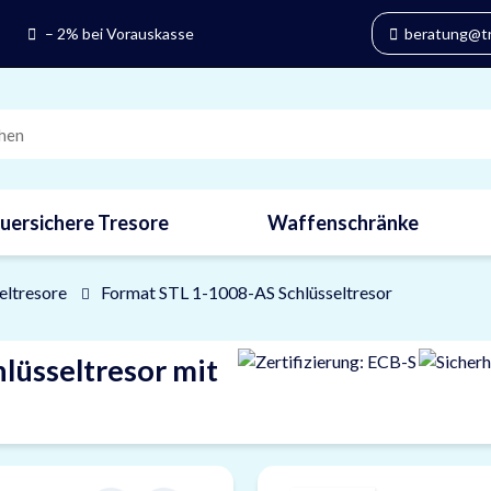
– 2% bei Vorauskasse
beratung@tre
uersichere Tresore
Waffenschränke
eltresore
Format STL 1-1008-AS Schlüsseltresor
lüsseltresor mit