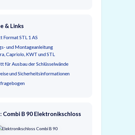
 & Links
t Format STL 1 AS
gs- und Montageanleitung
ra, Capriolo, KWT und STL
tt für Ausbau der Schlüsselwände
ise und Sicherheitsinformationen
tfragebogen
: Combi B 90 Elektronikschloss