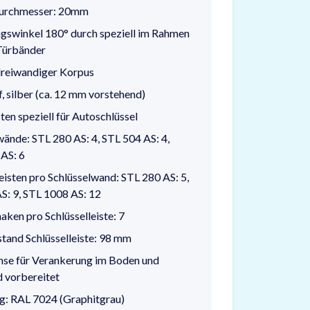
urchmesser: 20mm
gswinkel 180° durch speziell im Rahmen
Türbänder
 dreiwandiger Korpus
, silber (ca. 12 mm vorstehend)
ten speziell für Autoschlüssel
wände: STL 280 AS: 4, STL 504 AS: 4,
AS: 6
leisten pro Schlüsselwand: STL 280 AS: 5,
S: 9, STL 1008 AS: 12
aken pro Schlüsselleiste: 7
and Schlüsselleiste: 98 mm
chse für Verankerung im Boden und
 vorbereitet
g: RAL 7024 (Graphitgrau)