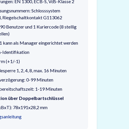
erungen: EN 1300, ECB-S, VdS-Klasse 2
ssungsnummern: Schlosssystem
 Riegelschaltkontakt G113062
 90 Benutzer und 1 Kuriercode (8 stellig
ellen)
1 kann als Manager eingerichtet werden
-Identifikation
arm (+1/-1)
sperre 1, 2, 4, 8, max. 16 Minuten
verzögerung: 0-99 Minuten
ereitschaftszeit: 1-19 Minuten
ion über Doppelbartschlüssel
BxT): 78x191x28,2 mm
sanleitung