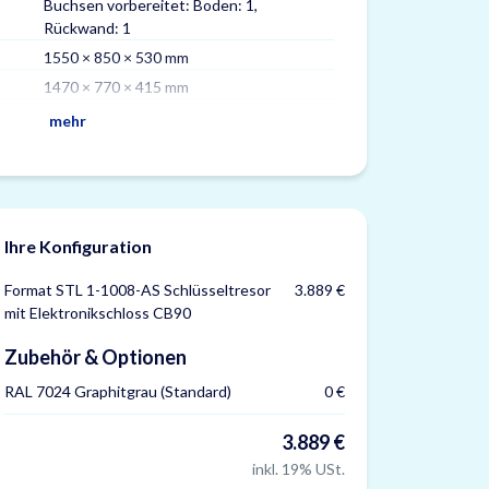
Buchsen vorbereitet: Boden: 1,
Max. Schlüssel
Rückwand: 1
Versicherung
1550 × 850 × 530 mm
Zertifizierungen
1470 × 770 × 415 mm
mehr
Ihre Konfiguration
Format STL 1-1008-AS Schlüsseltresor
3.889 €
mit Elektronikschloss CB90
Zubehör & Optionen
RAL 7024 Graphitgrau (Standard)
0 €
3.889 €
inkl. 19% USt.