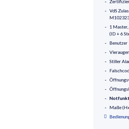
Zertifizi
VdS Zula
M102323,
1 Master,
(ID + 6 St
Benutzer 
Vieraugen
Stiller Al
Falschcode
Öffnungs
Öffnungsb
Notfunkt
Maße (Hx
Bedienung