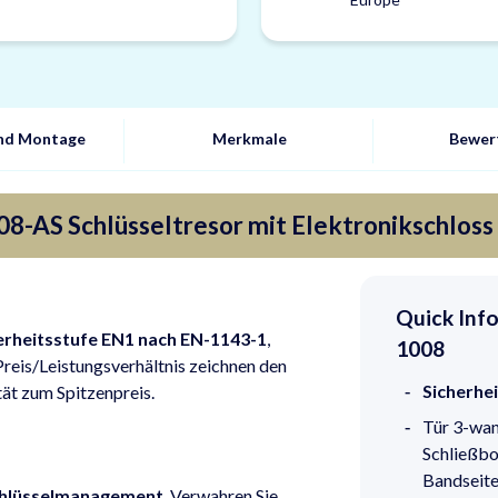
und Montage
Merkmale
Bewer
8-AS Schlüsseltresor mit Elektronikschlos
Quick Info
erheitsstufe EN1 nach EN-1143-1
,
1008
reis/Leistungsverhältnis zeichnen den
Sicherhe
tät zum Spitzenpreis.
Tür 3-wan
Schließbo
Bandseit
Schlüsselmanagement
. Verwahren Sie