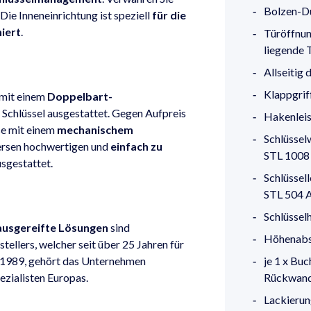
Bolzen-D
 Die Inneneinrichtung ist speziell
für die
iert
.
Türöffnun
liegende 
Allseitig
Klappgriff
 mit einem
Doppelbart-
 Schlüssel ausgestattet. Gegen Aufpreis
Hakenleis
se mit einem
mechanischem
Schlüssel
ersen hochwertigen und
einfach zu
STL 1008 
sgestattet.
Schlüssel
STL 504 A
Schlüsselh
ausgereifte Lösungen
sind
Höhenabst
ellers, welcher seit über 25 Jahren für
 1989, gehört das Unternehmen
je 1 x Bu
ezialisten Europas.
Rückwand
Lackierun