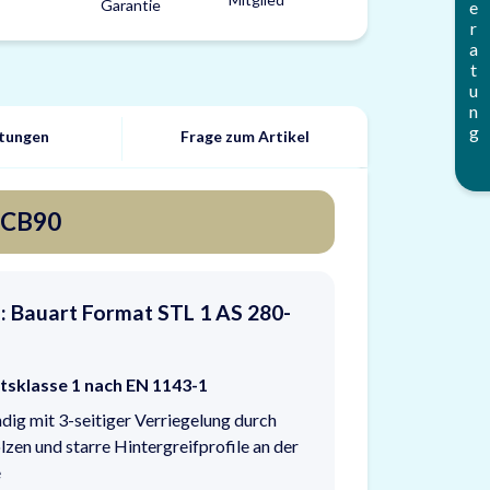
Beratung
tungen
Frage zum Artikel
s CB90
: Bauart Format STL 1 AS 280-
itsklasse 1 nach EN 1143-1
dig mit 3-seitiger Verriegelung durch
lzen und starre Hintergreifprofile an der
e