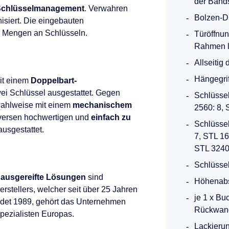
der Band
s Schlüsselmanagement
. Verwahren
Bolzen-D
nisiert. Die eingebauten
e Mengen an Schlüsseln.
Türöffnun
Rahmen l
Allseitig
Hängegrif
it einem
Doppelbart-
ei Schlüssel ausgestattet. Gegen
Schlüsse
wahlweise mit einem
mechanischem
2560: 8, 
versen hochwertigen und
einfach zu
Schlüssel
usgestattet.
7, STL 16
STL 3240
Schlüssel
 ausgereifte Lösungen
sind
Höhenabs
rstellers, welcher seit über 25 Jahren
je 1 x Bu
ndet 1989, gehört das Unternehmen
Rückwand
Spezialisten Europas.
Lackierun