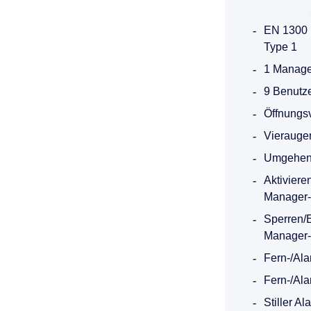
EN 1300 
Type 1
1 Manager
9 Benutze
Öffnungs
Vieraugen
Umgehen 
Aktiviere
Manager-
Sperren/
Manager-
Fern-/Al
Fern-/Al
Stiller Al