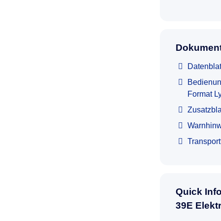
Dokument
Datenblat
Bedienun
Format L
Zusatzbla
Warnhinw
Transpor
Quick Inf
39E Elekt