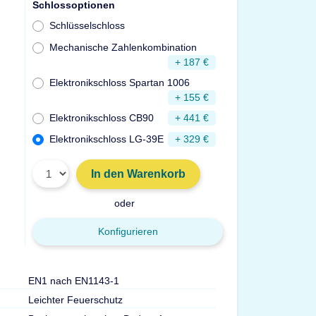
Schlossoptionen
Schlüsselschloss
Mechanische Zahlenkombination
+ 187 €
Elektronikschloss Spartan 1006
+ 155 €
Elektronikschloss CB90
+ 441 €
Elektronikschloss LG-39E
+ 329 €
In den Warenkorb
oder
Konfigurieren
EN1 nach EN1143-1
Türdurchgang Hx
Leichter Feuerschutz
Gewicht