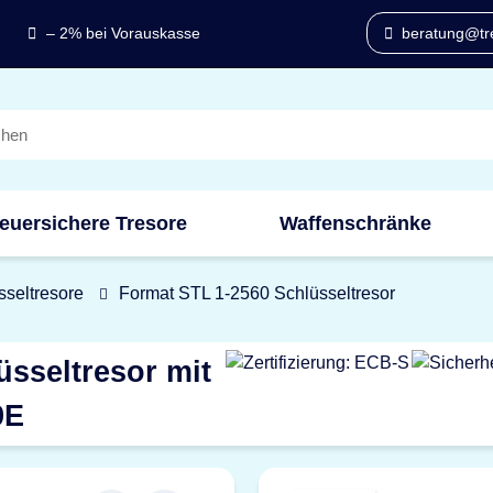
– 2% bei Vorauskasse
beratung@tre
euersichere Tresore
Waffenschränke
sseltresore
Format STL 1-2560 Schlüsseltresor
sseltresor mit
9E