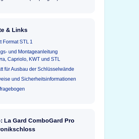
e & Links
t Format STL 1
gs- und Montageanleitung
yra, Capriolo, KWT und STL
tt für Ausbau der Schlüsselwände
eise und Sicherheitsinformationen
tfragebogen
o: La Gard ComboGard Pro
ronikschloss