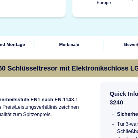
und Montage
Merkmale
Bewer
0 Schlüsseltresor mit Elektronikschloss L
Quick Inf
herheitsstufe EN1 nach EN-1143-1
,
3240
 Preis/Leistungsverhältnis zeichnen
Sicherhe
alität zum Spitzenpreis.
Tür 3-wan
Schließbo