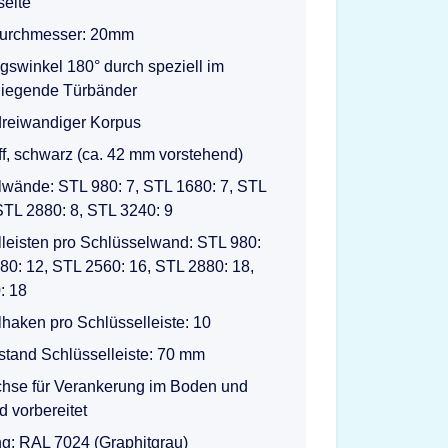
seite
urchmesser: 20mm
gswinkel 180° durch speziell im
iegende Türbänder
 dreiwandiger Korpus
f, schwarz (ca. 42 mm vorstehend)
lwände: STL 980: 7, STL 1680: 7, STL
STL 2880: 8, STL 3240: 9
leisten pro Schlüsselwand: STL 980:
80: 12, STL 2560: 16, STL 2880: 18,
: 18
haken pro Schlüsselleiste: 10
tand Schlüsselleiste: 70 mm
chse für Verankerung im Boden und
 vorbereitet
g: RAL 7024 (Graphitgrau)