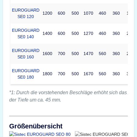
EUROGUARD
1200
600
500
1070
460
360
177
SE0 120
EUROGUARD
1400
600
500
1270
460
360
210
SE0 140
EUROGUARD
1600
700
500
1470
560
360
296
SE0 160
EUROGUARD
1800
700
500
1670
560
360
337
SE0 180
*1: Durch die vorstehenden Beschläge erhöht sich das Au
der Tiefe um ca. 45 mm.
Größenübersicht