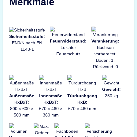
Merkmale
Sicherheitsstufe:
Feuerwiderstand:
Verankerung:
EN0/N nach EN
Leichter
Buchsen
1143-1
Feuerschutz
vorbereitet:
Boden: 1,
Rückwand: 0
Gewicht:
Außenmaße
Innenmaße
Türdurchgang
250 kg
HxBxT:
HxBxT:
HxB:
800 × 600 ×
670 × 460 ×
670 × 460 mm
500 mm
360 mm