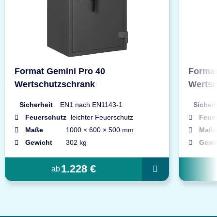
Format Gemini Pro 40
Format
Wertschutzschrank
Wertsc
Sicherheit
EN1 nach EN1143-1
Sicherh
Feuerschutz
leichter Feuerschutz
Feue
Maße
1000 × 600 × 500 mm
Maße
Gewicht
302 kg
Gewi
1.228 €
ab