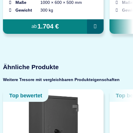
Maße
1000 × 600 × 500 mm
Maße
Gewicht
300 kg
Gewi
1.704 €
ab
Ähnliche Produkte
Weitere Tresore mit vergleichbaren Produkteigenschaften
Top bewertet
Top be