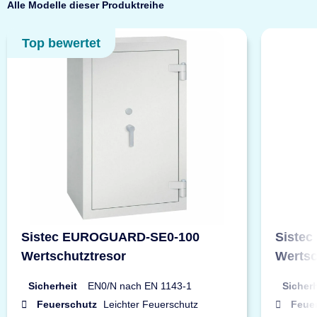
Alle Modelle dieser Produktreihe
Top bewertet
Sistec EUROGUARD-SE0-100
Siste
Wertschutztresor
Wertsc
Sicherheit
EN0/N nach EN 1143-1
Sicherh
Feuerschutz
Leichter Feuerschutz
Feue