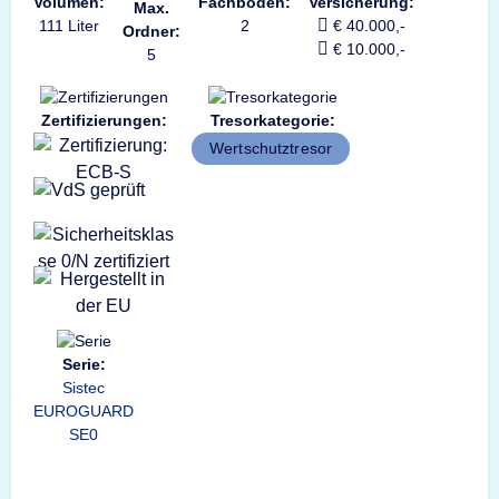
Volumen:
Fachböden:
Versicherung:
Max.
111 Liter
2
€ 40.000,-
Ordner:
€ 10.000,-
5
Zertifizierungen:
Tresorkategorie:
Wertschutztresor
Serie:
Sistec
EUROGUARD
SE0