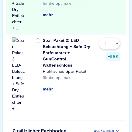
für die optimale
Tresors. Das Spar-Paket
LED-Tresorbeleuchtung
einem Safe Dry
und Tresore sowie einer
Dokumententasche.
unschlagbaren
mehr
Spar-Paket 2: LED-
Beleuchtung + Safe Dry
Entfeuchter +
+59 €
GunControl
Waffenschloss
Praktisches Spar-Paket
Ausstattung Ihres
Spar-Paket besteht aus
Tresorbeleuchtung mit
Safe Dry Entfeuchter für
sowie einem GunControl
Sie von dem
für die optimale
Waffenschranks. Das
einer X-Light LED-
Bewegungssensor, einem
Schränke und Tresore
Waffenschloss. Profitieren
unschlagbaren
mehr
Zusätzlicher Fachboden
ausklappen