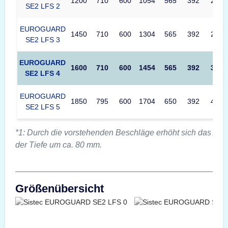
1200
710
600
1054
565
392
233
SE2 LFS 2
EUROGUARD
1450
710
600
1304
565
392
288
SE2 LFS 3
EUROGUARD
1600
710
600
1454
565
392
322
SE2 LFS 4
EUROGUARD
1850
795
600
1704
650
392
434
SE2 LFS 5
*1: Durch die vorstehenden Beschläge erhöht sich das Au
der Tiefe um ca. 80 mm.
Größenübersicht