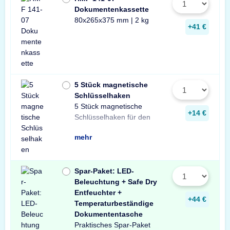
Dokumentenkassette
80x265x375 mm | 2 kg
+41 €
5 Stück magnetische
Schlüsselhaken
5 Stück magnetische
Innenraum Ihres Tresors.
und sichere Lösung zur
Schlüsseln in Ihrem
+14 €
Schlüsselhaken für den
Die einfache, praktische
Aufbewahrung von
mehr
Spar-Paket: LED-
Beleuchtung + Safe Dry
Entfeuchter +
+44 €
Temperaturbeständige
Dokumententasche
Praktisches Spar-Paket
Ausstattung Ihres
besteht aus einer X-Light
mit Bewegungssensor,
Entfeuchter für Schränke
temperaturbeständigen
Profitieren Sie von dem