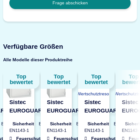
Frage abschicken
Verfügbare Größen
Alle Modelle dieser Produktreihe
Top
Top
Top
Top
bewertet
bewertet
bewertet
bewert
Sistec
Sistec
Sistec
Sistec
RD-
EUROGUARD-
EUROGUARD-
EUROGUARD-
EURO
SE2-LFS-0
SE2-LFS-1
SE2-LFS-2
SE2-L
EN2 nach
Sicherheit
EN2 nach
Sicherheit
EN2 nach
Sicherheit
EN2 nach
Sicher
ztresor
Wertschutztresor
Wertschutztresor
Wertschutztresor
Wertsc
EN1143-1
EN1143-1
EN1143-1
EN1143-
utz
60
Feuerschutz
60
Feuerschutz
60
Feuerschutz
60
Feue