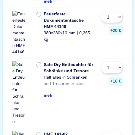
mehr
Feuerfeste
Dokumententasche
HMF 44146
+20 €
380x280x10 mm | 0,265
kg
Safe Dry Entfeuchter für
Schränke und Tresore
Hält alles in Schränken
Praktischer Entfeuchter
Tresore und Schränke
+16 €
und Tresoren trocken -
aus Naturgranulat für
gegen Rost, Schimmel
mehr
HMF 141-07