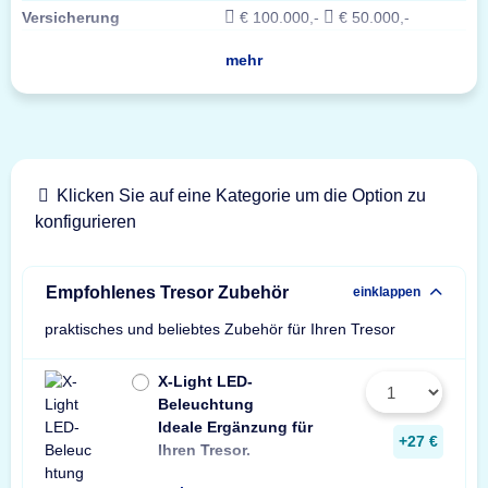
Versicherung
€ 100.000,-
€ 50.000,-
mehr
Klicken Sie auf eine Kategorie um die Option zu
konfigurieren
Empfohlenes Tresor Zubehör
einklappen
praktisches und beliebtes Zubehör für Ihren Tresor
X-Light LED-
Beleuchtung
Ideale Ergänzung für
Wir empfehlen ein
ein Stück zusätzli
+27 €
Ihren Tresor.
Leuchte pro Tresor 