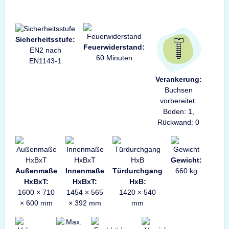
Sicherheitsstufe:
Feuerwiderstand:
EN2 nach
60 Minuten
EN1143-1
Verankerung:
Buchsen
vorbereitet:
Boden: 1,
Rückwand: 0
Gewicht:
Außenmaße
Innenmaße
Türdurchgang
660 kg
HxBxT:
HxBxT:
HxB:
1600 × 710
1454 × 565
1420 × 540
× 600 mm
× 392 mm
mm