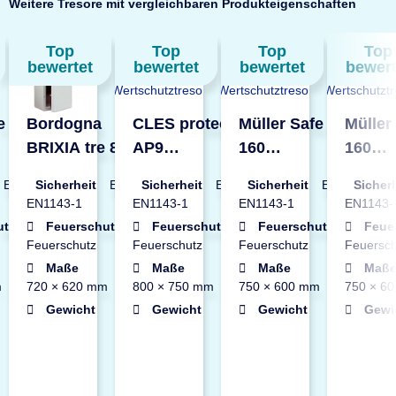
Weitere Tresore mit vergleichbaren Produkteigenschaften
Top
Top
Top
Top
bewertet
bewertet
bewertet
bewert
e EN2-
Bordogna
CLES protect
Müller Safe EN1-
Müller
BRIXIA tre 8
AP9
160
160
ztresor
Wertschutztresor
Wertschutztresor
Wertschutztresor
Wertsc
EN2 nach
Sicherheit
EN3 nach
Sicherheit
EN4 nach
Sicherheit
EN1 nach
Sicher
EN1143-1
EN1143-1
EN1143-1
EN1143-
utz
Leichter
Feuerschutz
Leichter
Feuerschutz
Leichter
Feuerschutz
Leichter
Feue
Feuerschutz
Feuerschutz
Feuerschutz
Feuersch
1600 ×
Maße
1745 ×
Maße
1550 ×
Maße
1600 ×
Maß
m
720 × 620 mm
800 × 750 mm
750 × 600 mm
750 × 6
860 kg
Gewicht
730 kg
Gewicht
1120 kg
Gewicht
355 kg
Gewi