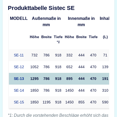
Produkttabelle Sistec SE
MODELL
Außenmaße in
Innenmaße in
Inhalt
G
mm
mm
Höhe
Breite
Tiefe
Höhe
Breite
Tiefe
(L)
*1
SE-11
732
786
918
332
444
470
71
SE-12
1052
786
918
652
444
470
139
SE-13
1295
786
918
895
444
470
191
SE-14
1850
786
918
1450
444
470
310
SE-15
1850
1195
918
1450
855
470
590
*1: Durch die vorstehenden Beschläge erhöht sich das