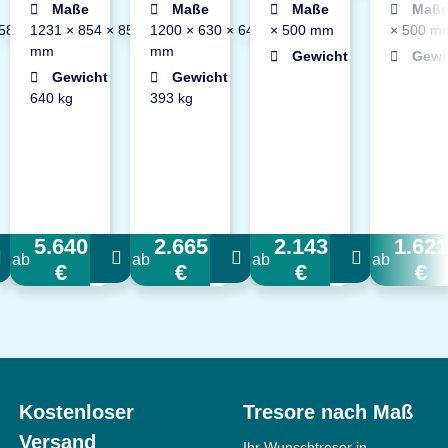
Maße
Maße
Maße
1200 × 604
Maß
 580
1231 × 854 × 851
1200 × 630 × 648
× 500 mm
× 500 m
mm
mm
Gewicht
522 kg
Gewi
Gewicht
Gewicht
640 kg
393 kg
5.640
2.665
2.143
1.621
ab
ab
ab
ab
€
€
€
€
Kostenloser
Tresore nach Maß
Versand
Ihr Wunschtresor in