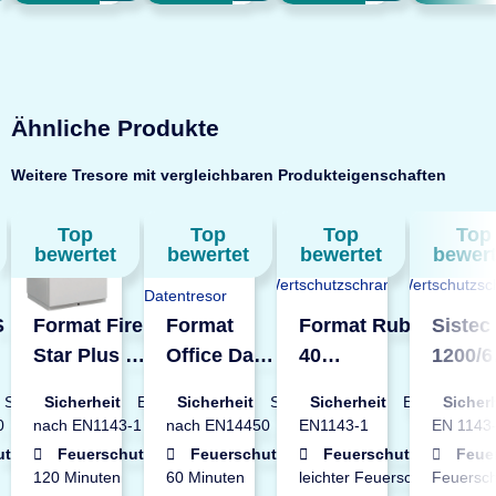
Ähnliche Produkte
Weitere Tresore mit vergleichbaren Produkteigenschaften
Top
Top
Top
Top
bewertet
bewertet
bewertet
bewert
S
Format Fire
Format
Format Rubin Pro
Siste
Star Plus 3
Office Data
40
1200/6
or
Datentresor
Star 240
Wertschutzschrank
Werts
S2
Sicherheit
EN1
Sicherheit
S2
Sicherheit
EN3 nach
Sicher
Datentresor
0
nach EN1143-1
nach EN14450
EN1143-1
EN 1143
utz
Feuerschutz
Feuerschutz
Feuerschutz
Feue
120 Minuten
60 Minuten
leichter Feuerschutz
Feuersch