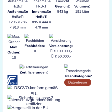
Gewicht:
Volumen:
Außenmaße
Innenmaße
543 kg
191 Liter
HxBxT:
HxBxT:
1295 × 786
895 × 444 ×
× 918 mm
470 mm
Fachböden:
Versicherung:
Max.
0
€ 100.000,-
Ordner:
€ 50.000,-
10
Zertifizierungen:
Tresorkategorie:
Datentresor