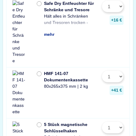
Safe Dry Entfeuchter für
Schränke und Tresore
Hält alles in Schränken
Praktischer Entfeuchter
Tresore und Schränke
+16 €
und Tresoren trocken -
aus Naturgranulat für
gegen Rost, Schimmel
mehr
HMF 141-07
Dokumentenkassette
80x265x375 mm | 2 kg
+41 €
5 Stück magnetische
Schlüsselhaken