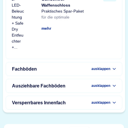
Waffenschloss
Praktisches Spar-Paket
Ausstattung Ihres
Spar-Paket besteht aus
Tresorbeleuchtung mit
Safe Dry Entfeuchter für
sowie einem GunControl
Sie von dem
für die optimale
Waffenschranks. Das
einer X-Light LED-
Bewegungssensor, einem
Schränke und Tresore
Waffenschloss. Profitieren
unschlagbaren
mehr
Fachböden
ausklappen
Ausziehbare Fachböden
ausklappen
Versperrbares Innenfach
ausklappen