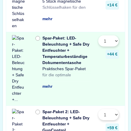
5 Stück magnetische
Innenraum Ihres Tresors.
und sichere Lösung zur
Schlüsseln in Ihrem
+14 €
Schlüsselhaken für den
Die einfache, praktische
Aufbewahrung von
mehr
Spar-Paket: LED-
Beleuchtung + Safe Dry
Entfeuchter +
+44 €
Temperaturbeständige
Dokumententasche
Praktisches Spar-Paket
Ausstattung Ihres
besteht aus einer X-Light
mit Bewegungssensor,
Entfeuchter für Schränke
temperaturbeständigen
Profitieren Sie von dem
für die optimale
Tresors. Das Spar-Paket
LED-Tresorbeleuchtung
einem Safe Dry
und Tresore sowie einer
Dokumententasche.
unschlagbaren
mehr
Spar-Paket 2: LED-
Beleuchtung + Safe Dry
Entfeuchter +
+59 €
GunControl