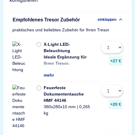
konfigurieren
Empfohlenes Tresor Zubehör
einklappen
praktisches und beliebtes Zubehör für Ihren Tresor
X-Light LED-
Beleuchtung
Ideale Ergänzung für
Wir empfehlen ein
ein Stück zusätzli
+27 €
Ihren Tresor.
Leuchte pro Tresor 
mehr
Feuerfeste
Dokumententasche
HMF 44146
+20 €
380x280x10 mm | 0,265
kg