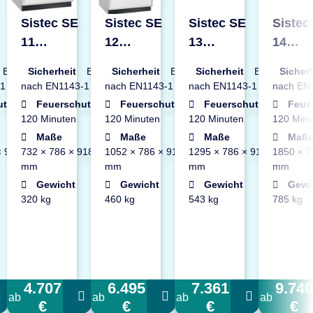
Sistec SE
Sistec SE
Sistec SE
Sistec
11
12
13
14
or
Datentresor
Datentresor
Datentresor
Datent
EN2
Sicherheit
EN2
Sicherheit
EN2
Sicherheit
EN2
Sicher
-1
nach EN1143-1
nach EN1143-1
nach EN1143-1
nach EN
utz
Feuerschutz
Feuerschutz
Feuerschutz
Feue
120 Minuten
120 Minuten
120 Minuten
120 Minu
Maße
Maße
Maße
Maß
× 918
732 × 786 × 918
1052 × 786 × 918
1295 × 786 × 918
1850 × 7
mm
mm
mm
mm
Gewicht
Gewicht
Gewicht
Gewi
320 kg
460 kg
543 kg
785 kg
4.707
6.495
7.361
9.740
ab
ab
ab
ab
€
€
€
€