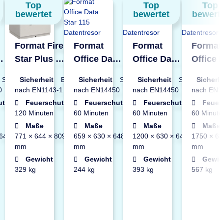
Top
Top
Top
bewertet
bewertet
bewert
Format Fire
Format
Format
Forma
a
Star Plus 0
Office Data
Office Data
Office
Datentresor
Star 115
Star 240
Star 3
S2
Sicherheit
EN1
Sicherheit
S2
Sicherheit
S2
Sicher
or
Datentresor
Datentresor
Datent
0
nach EN1143-1
nach EN14450
nach EN14450
nach EN
utz
Feuerschutz
Feuerschutz
Feuerschutz
Feue
120 Minuten
60 Minuten
60 Minuten
60 Minut
Maße
Maße
Maße
Maß
 648
771 × 644 × 809
659 × 630 × 648
1200 × 630 × 648
1750 × 6
mm
mm
mm
mm
Gewicht
Gewicht
Gewicht
Gewi
329 kg
244 kg
393 kg
567 kg