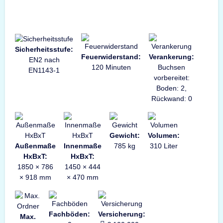
Sicherheitsstufe:
Feuerwiderstand:
Verankerung:
EN2 nach
120 Minuten
Buchsen
EN1143-1
vorbereitet:
Boden: 2,
Rückwand: 0
Gewicht:
Volumen:
Außenmaße
Innenmaße
785 kg
310 Liter
HxBxT:
HxBxT:
1850 × 786
1450 × 444
× 918 mm
× 470 mm
Fachböden:
Versicherung:
Max.