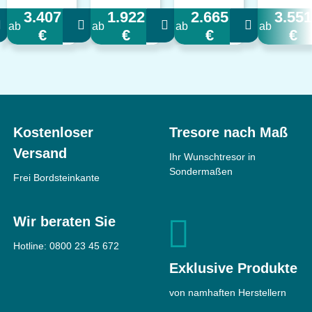
3.407
1.922
2.665
3.551
ab
ab
ab
ab
€
€
€
€
Kostenloser
Tresore nach Maß
Versand
Ihr Wunschtresor in
Sondermaßen
Frei Bordsteinkante
Wir beraten Sie
Hotline:
0800 23 45 672
Exklusive Produkte
von namhaften Herstellern