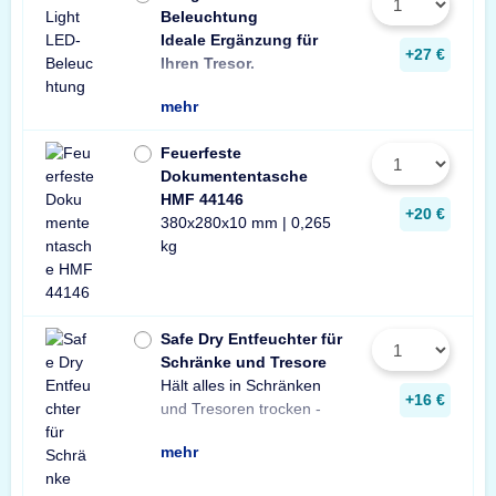
Beleuchtung
Ideale Ergänzung für
Wir empfehlen ein
ein Stück zusätzli
+27 €
Ihren Tresor.
Leuchte pro Tresor 
mehr
Feuerfeste
Dokumententasche
HMF 44146
+20 €
380x280x10 mm | 0,265
kg
Safe Dry Entfeuchter für
Schränke und Tresore
Hält alles in Schränken
Praktischer Entfeuchter
Tresore und Schränke
+16 €
und Tresoren trocken -
aus Naturgranulat für
gegen Rost, Schimmel
mehr