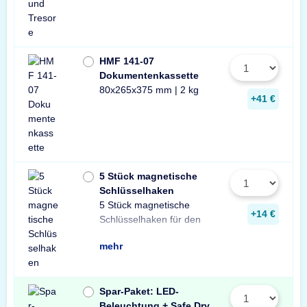
HMF 141-07
Dokumentenkassette
80x265x375 mm | 2 kg
+41 €
5 Stück magnetische
Schlüsselhaken
5 Stück magnetische
Innenraum Ihres Tresors.
und sichere Lösung zur
Schlüsseln in Ihrem
+14 €
Schlüsselhaken für den
Die einfache, praktische
Aufbewahrung von
mehr
Spar-Paket: LED-
Beleuchtung + Safe Dry