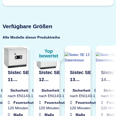
Verfügbare Größen
Alle Modelle dieser Produktreihe
Top
bewertet
Sistec SE
Sistec SE
Sistec SE
Sistec
11
12
13
14
or
Datentresor
Datentresor
Datentresor
Datent
EN2
Sicherheit
EN2
Sicherheit
EN2
Sicherheit
EN2
Sicher
-1
nach EN1143-1
nach EN1143-1
nach EN1143-1
nach EN
utz
Feuerschutz
Feuerschutz
Feuerschutz
Feue
120 Minuten
120 Minuten
120 Minuten
120 Minu
Maße
Maße
Maße
Maß