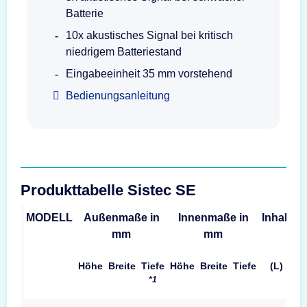
Batterie
10x akustisches Signal bei kritisch
niedrigem Batteriestand
Eingabeeinheit 35 mm vorstehend
Bedienungsanleitung
Produkttabelle Sistec SE
MODELL
Außenmaße in
Innenmaße in
Inhalt
G
mm
mm
Höhe
Breite
Tiefe
Höhe
Breite
Tiefe
(L)
*1