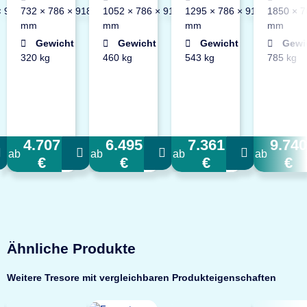
× 918
732 × 786 × 918
1052 × 786 × 918
1295 × 786 × 918
1850 × 7
mm
mm
mm
mm
Gewicht
Gewicht
Gewicht
Gewi
320 kg
460 kg
543 kg
785 kg
4.707
6.495
7.361
9.740
ab
ab
ab
ab
€
€
€
€
Ähnliche Produkte
Weitere Tresore mit vergleichbaren Produkteigenschaften