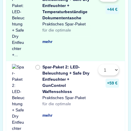
Entfeuchter +
+44 €
Temperaturbeständige
Dokumententasche
Praktisches Spar-Paket
Ausstattung Ihres
besteht aus einer X-Light
mit Bewegungssensor,
Entfeuchter für Schränke
temperaturbeständigen
Profitieren Sie von dem
für die optimale
Tresors. Das Spar-Paket
LED-Tresorbeleuchtung
einem Safe Dry
und Tresore sowie einer
Dokumententasche.
unschlagbaren
mehr
Spar-Paket 2: LED-
Beleuchtung + Safe Dry
Entfeuchter +
+59 €
GunControl
Waffenschloss
Praktisches Spar-Paket
Ausstattung Ihres
Spar-Paket besteht aus
Tresorbeleuchtung mit
Safe Dry Entfeuchter für
sowie einem GunControl
Sie von dem
für die optimale
Waffenschranks. Das
einer X-Light LED-
Bewegungssensor, einem
Schränke und Tresore
Waffenschloss. Profitieren
unschlagbaren
mehr