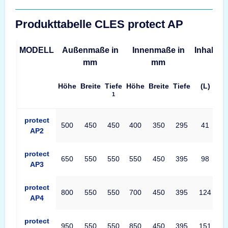
Produkttabelle CLES protect AP
MODELL
Außenmaße in
Innenmaße in
Inhalt
G
mm
mm
Höhe
Breite
Tiefe
Höhe
Breite
Tiefe
(L)
1
Produkttabelle CLES protect AP Maße – Außenmaße, Innenmaße
protect
500
450
450
400
350
295
41
AP2
protect
650
550
550
550
450
395
98
AP3
protect
800
550
550
700
450
395
124
AP4
protect
950
550
550
850
450
395
151