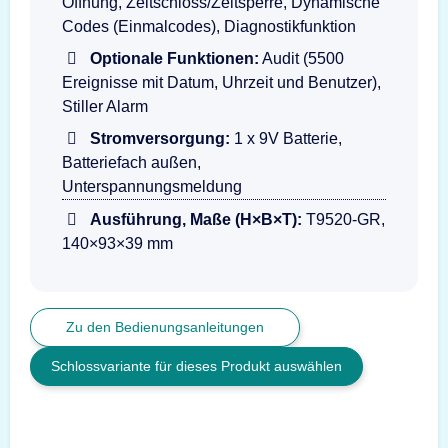
Öffnung, Zeitschloss/Zeitsperre, Dynamische
Codes (Einmalcodes), Diagnostikfunktion
Optionale Funktionen:
Audit (5500
Ereignisse mit Datum, Uhrzeit und Benutzer),
Stiller Alarm
Stromversorgung:
1 x 9V Batterie,
Batteriefach außen,
Unterspannungsmeldung
Ausführung, Maße (H×B×T):
T9520-GR,
140×93×39 mm
Zu den Bedienungsanleitungen
Schlossvariante für dieses Produkt auswählen