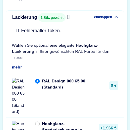
Lackierung
einklappen
1
Stk. gewählt
Fehlerhafter Token.
Wählen Sie optional eine elegante
Hochglanz-
Hinw
Lackierung
in Ihrer gewünschten RAL Farbe für den
Son
Tresor.
mehr
RAL Design 000 65 00
0 €
(Standard)
Hochglanz-
+1.966 €
Sonderlackierung in