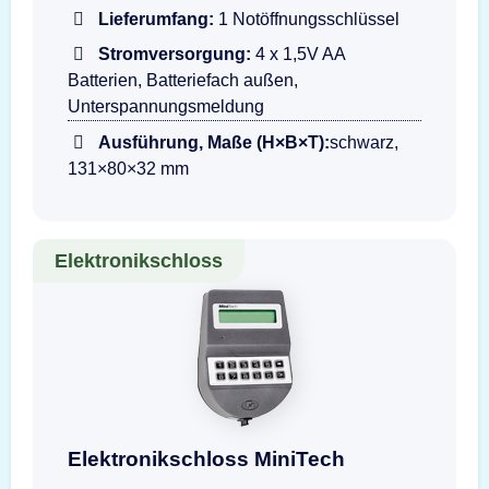
Lieferumfang:
1 Notöffnungsschlüssel
Stromversorgung:
4 x 1,5V AA
Batterien, Batteriefach außen,
Unterspannungsmeldung
Ausführung, Maße (H×B×T):
schwarz,
131×80×32 mm
Elektronikschloss
Darstellung der Eingabeeinheit MiniTech T952
Elektronikschloss MiniTech