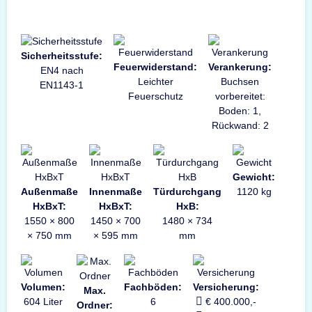
Sicherheitsstufe:
Feuerwiderstand:
Verankerung:
EN4 nach
Leichter
Buchsen
EN1143-1
Feuerschutz
vorbereitet:
Boden: 1,
Rückwand: 2
Gewicht:
Außenmaße
Innenmaße
Türdurchgang
1120 kg
HxBxT:
HxBxT:
HxB:
1550 × 800
1450 × 700
1480 × 734
× 750 mm
× 595 mm
mm
Volumen:
Fachböden:
Versicherung:
Max.
604 Liter
6
€ 400.000,-
Ordner: