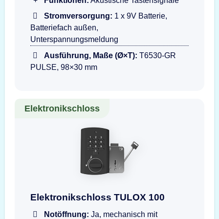
Funktionen:
Akustische Tastensignale
Stromversorgung:
1 x 9V Batterie,
Batteriefach außen,
Unterspannungsmeldung
Ausführung, Maße (Ø×T):
T6530-GR
PULSE, 98×30 mm
Elektronikschloss
Darstellung der Eingabeeinheit TULOX 100 Fla
Elektronikschloss TULOX 100
Notöffnung:
Ja, mechanisch mit