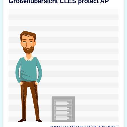
Größenübersicht CLES protect AP
#custom.sizeOverviewSrText#