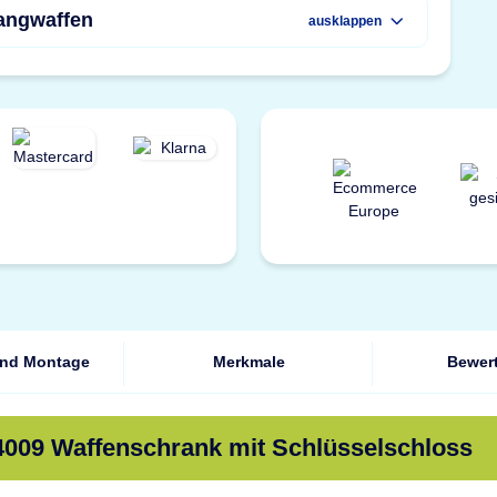
Langwaffen
ausklappen
und Montage
Merkmale
Bewer
4009 Waffenschrank mit Schlüsselschloss