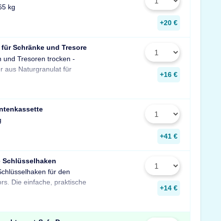
65 kg
+20 €
 für Schränke und Tresore
n und Tresoren trocken -
gegen Rost, Schimmel und
r aus Naturgranulat für
muffigen Geruch.
+16 €
ntenkassette
g
+41 €
e Schlüsselhaken
Schlüsselhaken für den
zur Aufbewahrung von
rs. Die einfache, praktische
Schlüsseln in Ihrem Tresor
+14 €