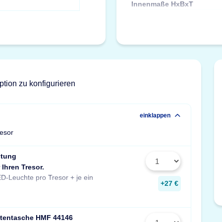
Innenmaße HxBxT
ption zu konfigurieren
einklappen
resor
htung
 Ihren Tresor.
Stück zusätzlich pro Fachboden.
D-Leuchte pro Tresor + je ein
Maße: 14x190x31 mm
+27 €
tentasche HMF 44146