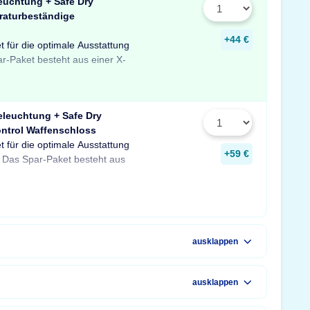
euchtung + Safe Dry
raturbeständige
+44 €
t für die optimale Ausstattung
uchtung mit Bewegungssensor,
er temperaturbeständigen
ar-Paket besteht aus einer X-
feuchter für Schränke und
 Profitieren Sie von dem
eleuchtung + Safe Dry
ntrol Waffenschloss
t für die optimale Ausstattung
D-Tresorbeleuchtung mit
re sowie einem GunControl
+59 €
 Das Spar-Paket besteht aus
em Safe Dry Entfeuchter für
rofitieren Sie von dem
ausklappen
ausklappen