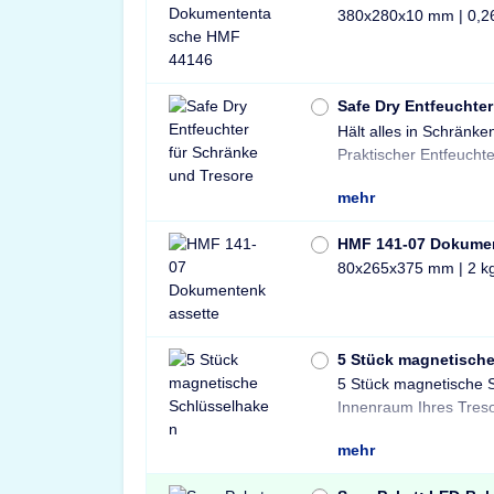
380x280x10 mm | 0,2
Safe Dry Entfeuchter
Hält alles in Schränke
Tresore und Schränke 
Praktischer Entfeuchte
mehr
HMF 141-07 Dokume
80x265x375 mm | 2 k
5 Stück magnetisch
5 Stück magnetische 
und sichere Lösung 
Innenraum Ihres Treso
mehr