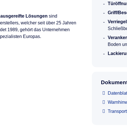
Türöffnu
Griff/Be
 ausgereifte Lösungen
sind
Verriege
rstellers, welcher seit über 25 Jahren
Schließb
ndet 1989, gehört das Unternehmen
Spezialisten Europas.
Veranke
Boden un
Lackieru
Dokument
Datenblat
Warnhinw
Transpor