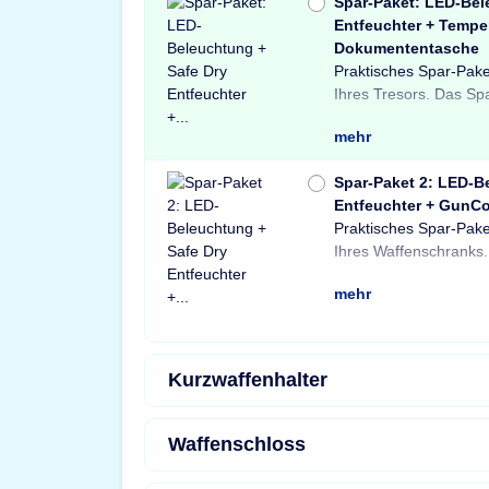
Spar-Paket: LED-Bel
Entfeuchter + Tempe
Dokumententasche
Praktisches Spar-Pake
Light LED-Tresorbele
Tresore sowie ein
Ihres Tresors. Das Sp
einem Safe Dry Ent
Dokumententasche.
mehr
Spar-Paket 2: LED-B
Entfeuchter + GunCo
Praktisches Spar-Pake
einer X-Light LE
Schränke und Treso
Ihres Waffenschranks.
Bewegungssensor, ein
Waffenschloss. P
mehr
Kurzwaffenhalter
Waffenschloss