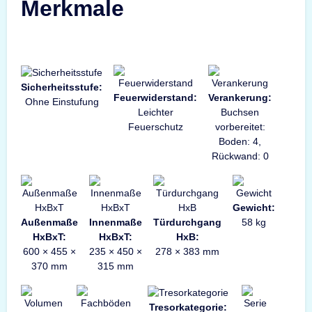
Merkmale
Sicherheitsstufe:
Feuerwiderstand:
Verankerung:
Ohne Einstufung
Leichter
Buchsen
Feuerschutz
vorbereitet:
Boden: 4,
Rückwand: 0
Gewicht:
Außenmaße
Innenmaße
Türdurchgang
58 kg
HxBxT:
HxBxT:
HxB:
600 × 455 ×
235 × 450 ×
278 × 383 mm
370 mm
315 mm
Tresorkategorie: