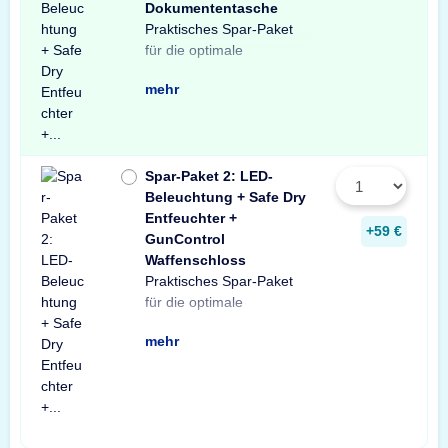
Dokumententasche
Praktisches Spar-Paket
Ausstattung Ihres
besteht aus einer X-Light
mit Bewegungssensor,
Entfeuchter für Schränke
temperaturbeständigen
Profitieren Sie von dem
für die optimale
Tresors. Das Spar-Paket
LED-Tresorbeleuchtung
einem Safe Dry
und Tresore sowie einer
Dokumententasche.
unschlagbaren
mehr
Spar-Paket 2: LED-
Beleuchtung + Safe Dry
Entfeuchter +
+59 €
GunControl
Waffenschloss
Praktisches Spar-Paket
Ausstattung Ihres
Spar-Paket besteht aus
Tresorbeleuchtung mit
Safe Dry Entfeuchter für
sowie einem GunControl
Sie von dem
für die optimale
Waffenschranks. Das
einer X-Light LED-
Bewegungssensor, einem
Schränke und Tresore
Waffenschloss. Profitieren
unschlagbaren
mehr