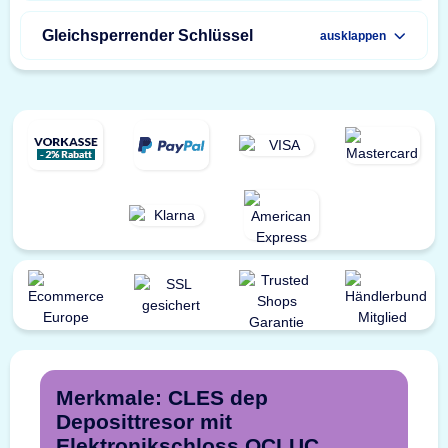
Gleichsperrender Schlüssel
ausklappen
Merkmale: CLES dep
Deposittresor mit
Elektronikschloss OCLUC