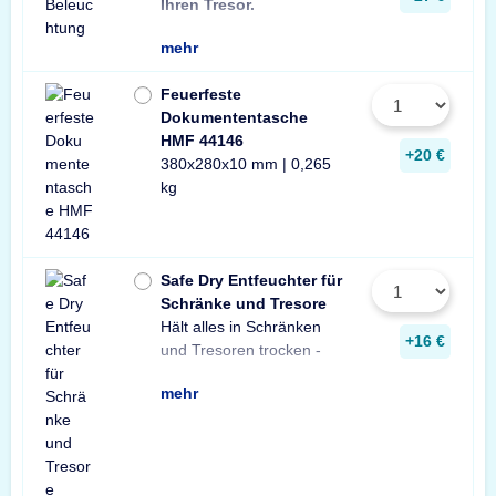
Ihren Tresor.
Leuchte pro Tresor 
mehr
Feuerfeste
Dokumententasche
HMF 44146
+20 €
380x280x10 mm | 0,265
kg
Safe Dry Entfeuchter für
Schränke und Tresore
Hält alles in Schränken
Praktischer Entfeuchter
Tresore und Schränke
+16 €
und Tresoren trocken -
aus Naturgranulat für
gegen Rost, Schimmel
mehr