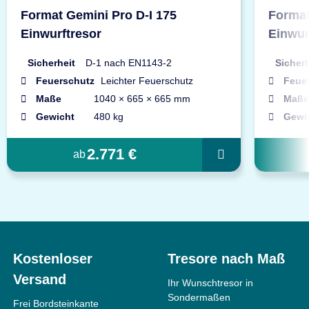
Format Gemini Pro D-I 175
Format
Einwurftresor
Einwur
Sicherheit
D-1 nach EN1143-2
Sicherh
Feuerschutz
Leichter Feuerschutz
Feue
Maße
1040 × 665 × 665 mm
Maße
Gewicht
480 kg
Gewi
2.771 €
ab
Kostenloser
Tresore nach Maß
Versand
Ihr Wunschtresor in
Sondermaßen
Frei Bordsteinkante