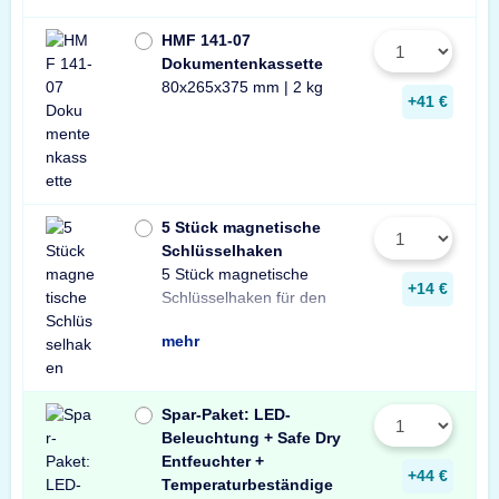
HMF 141-07
Dokumentenkassette
80x265x375 mm | 2 kg
+41 €
5 Stück magnetische
Schlüsselhaken
5 Stück magnetische
Innenraum Ihres Tresors.
und sichere Lösung zur
Schlüsseln in Ihrem
+14 €
Schlüsselhaken für den
Die einfache, praktische
Aufbewahrung von
mehr
Spar-Paket: LED-
Beleuchtung + Safe Dry
Entfeuchter +
+44 €
Temperaturbeständige