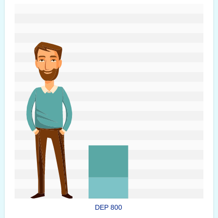
#custom.sizeOverviewSrText#
DEP 800