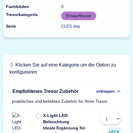
Fachböden
0
Tresorkategorie
Einwurftresor
Serie
CLES dep
Klicken Sie auf eine Kategorie um die Option zu
konfigurieren
Empfohlenes Tresor Zubehör
einklappen
praktisches und beliebtes Zubehör für Ihren Tresor
X-Light LED-
Beleuchtung
Ideale Ergänzung für
Wir empfehlen ein
ein Stück zusätzli
+27 €