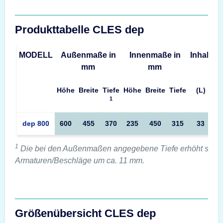
Produkttabelle CLES dep
MODELL
Außenmaße in
Innenmaße in
Inhalt
G
mm
mm
Höhe
Breite
Tiefe
Höhe
Breite
Tiefe
(L)
1
Produkttabelle CLES dep Maße – Außenmaße, Innenmaße, Volu
dep 800
600
455
370
235
450
315
33
1
Die bei den Außenmaßen angegebene Tiefe erhöht sich 
Armaturen/Beschläge um ca. 11 mm.
Größenübersicht CLES dep