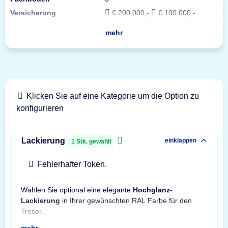
Versicherung
€ 200.000,-
€ 100.000,-
mehr
Klicken Sie auf eine Kategorie um die Option zu
konfigurieren
Lackierung
einklappen
1
Stk. gewählt
Fehlerhafter Token.
Wählen Sie optional eine elegante
Hochglanz-
Hinw
Lackierung
in Ihrer gewünschten RAL Farbe für den
Son
Tresor.
mehr