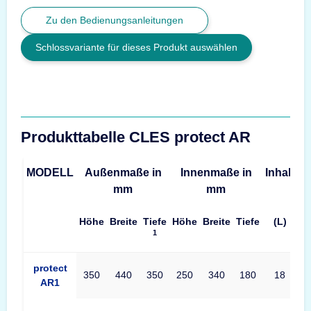
Zu den Bedienungsanleitungen
Schlossvariante für dieses Produkt auswählen
Produkttabelle CLES protect AR
MODELL
Außenmaße in
Innenmaße in
Inhalt
G
mm
mm
Höhe
Breite
Tiefe
Höhe
Breite
Tiefe
(L)
1
Produkttabelle CLES protect AR Maße – Außenmaße, Innenmaße
protect
350
440
350
250
340
180
18
AR1