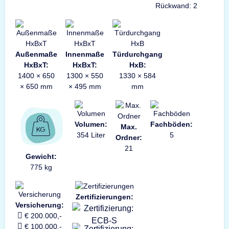
Rückwand: 2
Außenmaße
Innenmaße
Türdurchgang
HxBxT:
HxBxT:
HxB:
1400 × 650
1300 × 550
1330 × 584
× 650 mm
× 495 mm
mm
Volumen:
Fachböden:
Max.
354 Liter
5
Ordner:
21
Gewicht:
775 kg
Zertifizierungen:
Versicherung:
€ 200.000,-
€ 100.000,-