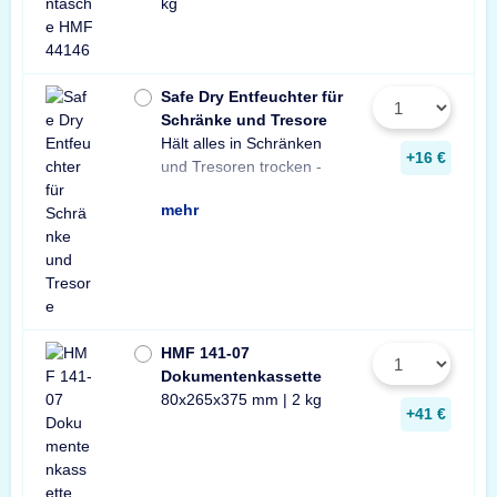
kg
Safe Dry Entfeuchter für
Schränke und Tresore
Hält alles in Schränken
Praktischer Entfeuchter
Tresore und Schränke
+16 €
und Tresoren trocken -
aus Naturgranulat für
gegen Rost, Schimmel
mehr
HMF 141-07
Dokumentenkassette
80x265x375 mm | 2 kg
+41 €