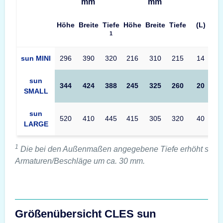
mm
mm
Höhe
Breite
Tiefe
Höhe
Breite
Tiefe
(L)
1
Produkttabelle CLES sun Maße – Außenmaße, Innenmaße, Volu
sun MINI
296
390
320
216
310
215
14
sun
344
424
388
245
325
260
20
SMALL
sun
520
410
445
415
305
320
40
LARGE
1
Die bei den Außenmaßen angegebene Tiefe erhöht sich 
Armaturen/Beschläge um ca. 30 mm.
Größenübersicht CLES sun