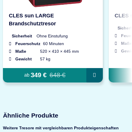
CLES sun LARGE
CLES s
Brandschutztresor
Sicherh
Feue
Sicherheit
Ohne Einstufung
Maße
Feuerschutz
60 Minuten
Gewi
Maße
520 × 410 × 445 mm
Gewicht
57 kg
349 €
648 €
ab
Ähnliche Produkte
Weitere Tresore mit vergleichbaren Produkteigenschaften