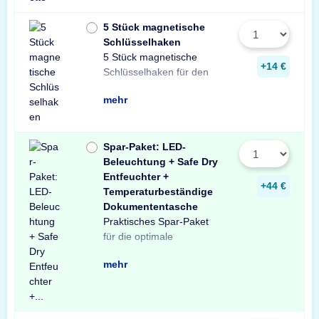
5 Stück magnetische
Schlüsselhaken
5 Stück magnetische
Innenraum Ihres Tresors.
und sichere Lösung zur
Schlüsseln in Ihrem
+14 €
Schlüsselhaken für den
Die einfache, praktische
Aufbewahrung von
mehr
Spar-Paket: LED-
Beleuchtung + Safe Dry
Entfeuchter +
+44 €
Temperaturbeständige
Dokumententasche
Praktisches Spar-Paket
Ausstattung Ihres
besteht aus einer X-Light
mit Bewegungssensor,
Entfeuchter für Schränke
temperaturbeständigen
Profitieren Sie von dem
für die optimale
Tresors. Das Spar-Paket
LED-Tresorbeleuchtung
einem Safe Dry
und Tresore sowie einer
Dokumententasche.
unschlagbaren
mehr