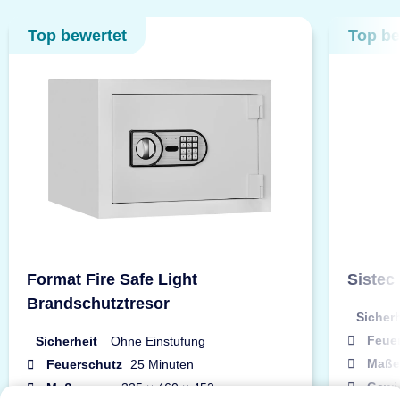
Top bewertet
Top be
Format Fire Safe Light
Sistec
Brandschutztresor
Sicherh
Feue
Sicherheit
Ohne Einstufung
Maße
Feuerschutz
25 Minuten
Gewi
Maße
335 × 460 × 452 mm