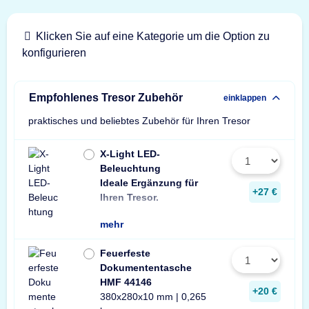
Klicken Sie auf eine Kategorie um die Option zu
konfigurieren
Empfohlenes Tresor Zubehör
einklappen
praktisches und beliebtes Zubehör für Ihren Tresor
X-Light LED-
Beleuchtung
Ideale Ergänzung für
Wir empfehlen ein
ein Stück zusätzli
+27 €
Ihren Tresor.
Leuchte pro Tresor 
mehr
Feuerfeste
Dokumententasche
HMF 44146
+20 €
380x280x10 mm | 0,265