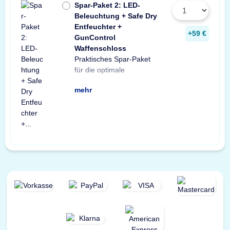
Spar-Paket 2: LED-
Beleuchtung + Safe Dry
Entfeuchter +
+59 €
GunControl
Waffenschloss
Praktisches Spar-Paket
Ausstattung Ihres
Spar-Paket besteht aus
Tresorbeleuchtung mit
Safe Dry Entfeuchter für
sowie einem GunControl
Sie von dem
für die optimale
Waffenschranks. Das
einer X-Light LED-
Bewegungssensor, einem
Schränke und Tresore
Waffenschloss. Profitieren
unschlagbaren
mehr