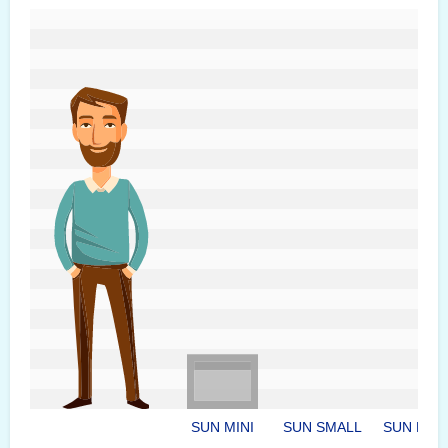
#custom.sizeOverviewSrText#
SUN MINI
SUN SMALL
SUN LAR