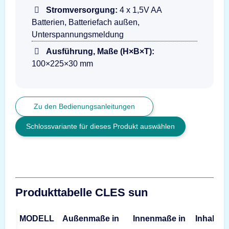
Stromversorgung:
4 x 1,5V AA
Batterien, Batteriefach außen,
Unterspannungsmeldung
Ausführung, Maße (H×B×T):
100×225×30 mm
Zu den Bedienungsanleitungen
Schlossvariante für dieses Produkt auswählen
Produkttabelle CLES sun
MODELL
Außenmaße in
Innenmaße in
Inhalt
G