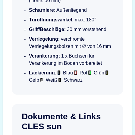
(Höhe: 50 mm)
Scharniere:
Außenliegend
Türöffnungswinkel:
max. 180°
Griff/Beschläge:
30 mm vorstehend
Verriegelung:
verchromte
Verriegelungsbolzen mit ∅ von 16 mm
Verankerung:
1 x Buchsen für
Verankerung im Boden vorbereitet
Lackierung:
Blau
Rot
Grün
Gelb
Weiß
Schwarz
Dokumente & Links
CLES sun