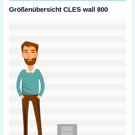
Größenübersicht CLES wall 800
#custom.sizeOverviewSrText#