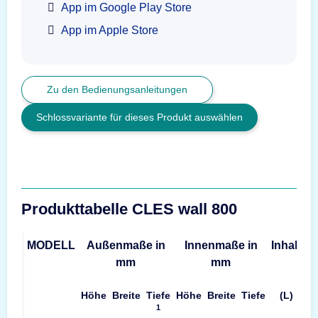
App im Google Play Store
App im Apple Store
Zu den Bedienungsanleitungen
Schlossvariante für dieses Produkt auswählen
Produkttabelle CLES wall 800
MODELL
Außenmaße in
Innenmaße in
Inhalt
G
mm
mm
Höhe
Breite
Tiefe
Höhe
Breite
Tiefe
(L)
1