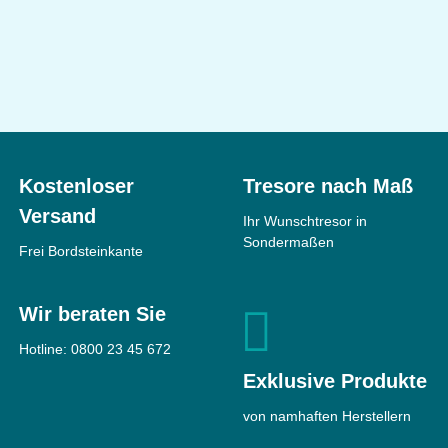
Bordogna
ANDROMEDA 20
Wandtresor
Sicherheit
EN3 nach
CLES wall 802-25
EN1143-1
Wandtresor
Feuerschutz
Leichter
Kostenloser
Tresore nach Maß
Feuerschutz
Sicherheit
Ohne
Maße
410 × 450 ×
Versand
Ihr Wunschtresor in
Einstufung
320 mm
Sondermaßen
Frei Bordsteinkante
Feuerschutz
Leichter
Gewicht
37 kg
Feuerschutz
Maße
350 × 465 ×
1.939 €
ab
Wir beraten Sie
250 mm
Gewicht
21 kg
Hotline:
0800 23 45 672
Top bewertet
Exklusive Produkte
432 €
ab
von namhaften Herstellern
Top bewertet