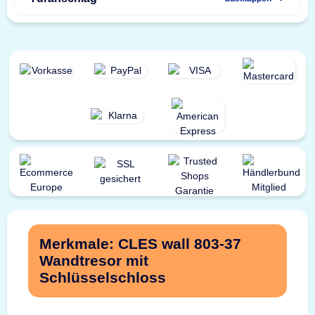
Merkmale: CLES wall 803-37
Wandtresor mit
Schlüsselschloss