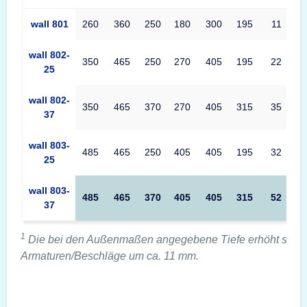
Produkttabelle CLES wall 800 Maße – Außenmaße, Innenmaße, 
wall 801
260
360
250
180
300
195
11
wall 802-
350
465
250
270
405
195
22
25
wall 802-
350
465
370
270
405
315
35
37
wall 803-
485
465
250
405
405
195
32
25
wall 803-
485
465
370
405
405
315
52
37
1
Die bei den Außenmaßen angegebene Tiefe erhöht sich 
Armaturen/Beschläge um ca. 11 mm.