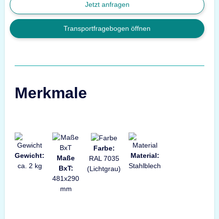
Jetzt anfragen
Transportfragebogen öffnen
Merkmale
Farbe:
Gewicht:
Material:
Maße
RAL 7035
ca. 2 kg
Stahlblech
BxT:
(Lichtgrau)
481x290
mm