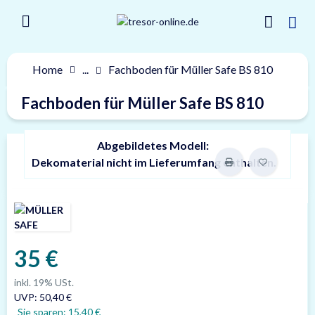
Home
...
Fachboden für Müller Safe BS 810
Fachboden für Müller Safe BS 810
Abgebildetes Modell:
Dekomaterial nicht im Lieferumfang enthalten.
35 €
inkl. 19% USt.
UVP
:
50,40 €
Sie sparen:
15,40 €