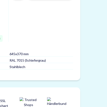
g
645x370 mm
RAL 7015 (Schiefergrau)
Stahlblech