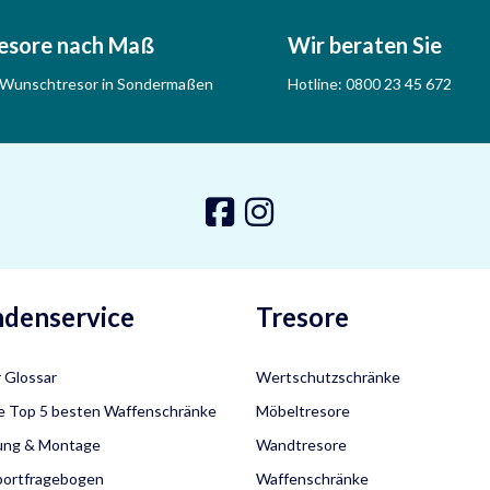
esore nach Maß
Wir beraten Sie
 Wunschtresor in Sondermaßen
Hotline:
0800 23 45 672
denservice
Tresore
 Glossar
Wertschutzschränke
e Top 5 besten Waffenschränke
Möbeltresore
rung & Montage
Wandtresore
portfragebogen
Waffenschränke