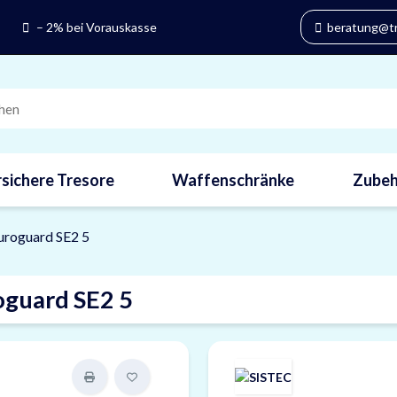
– 2% bei Vorauskasse
beratung@tre
sichere Tresore
Waffenschränke
Zubeh
uroguard SE2 5
oguard SE2 5