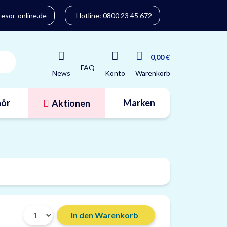
sor-online.de
Hotline: 0800 23 45 672
0,00 €
FAQ
Konto
News
Warenkorb
ör
Marken
Aktionen
Tresorfinder
In den Warenkorb