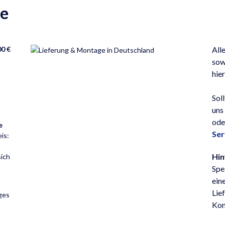
ge
00 €
All
sow
hie
Sol
uns
ode
e
Ser
eis:
Hin
sich
Spe
ein
Lie
ges
Kon