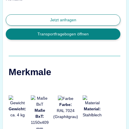
Jetzt anfragen
Transportfragebogen öffnen
Merkmale
Farbe:
Gewicht:
Material:
Maße
RAL 7024
ca. 4 kg
Stahlblech
BxT:
(Graphitgrau)
1150x409
mm