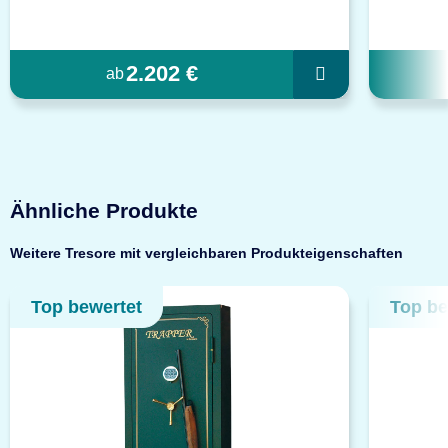
2.202 €
ab
Ähnliche Produkte
Weitere Tresore mit vergleichbaren Produkteigenschaften
Top bewertet
Top be