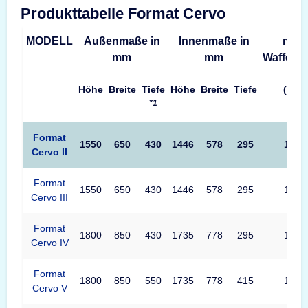
Produkttabelle Format Cervo
MODELL
Außenmaße in
Innenmaße in
max.
mm
mm
Waffenl
Höhe
Breite
Tiefe
Höhe
Breite
Tiefe
(mm)
*1
Format
1550
650
430
1446
578
295
1246
Cervo II
Format
1550
650
430
1446
578
295
1246
Cervo III
Format
1800
850
430
1735
778
295
1496
Cervo IV
Format
1800
850
550
1735
778
415
1496
Cervo V