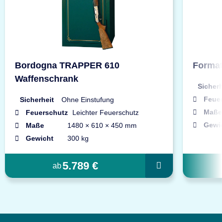
Bordogna TRAPPER 610
Format
Waffenschrank
Sicherh
Feue
Sicherheit
Ohne Einstufung
Maße
Feuerschutz
Leichter Feuerschutz
Gewi
Maße
1480 × 610 × 450 mm
Gewicht
300 kg
5.789 €
ab