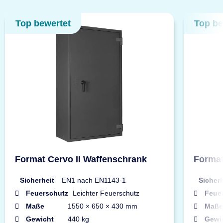
Top bewertet
Top be
Format Cervo II Waffenschrank
Format
Sicherheit
EN1 nach EN1143-1
Sicherh
Feuerschutz
Leichter Feuerschutz
Feue
Maße
1550 × 650 × 430 mm
Maße
Gewicht
440 kg
Gewi