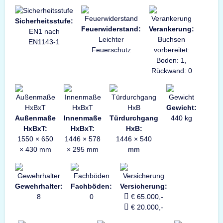
Sicherheitsstufe:
Feuerwiderstand:
Verankerung:
EN1 nach
Leichter
Buchsen
EN1143-1
Feuerschutz
vorbereitet:
Boden: 1,
Rückwand: 0
Gewicht:
Außenmaße
Innenmaße
Türdurchgang
440 kg
HxBxT:
HxBxT:
HxB:
1550 × 650
1446 × 578
1446 × 540
× 430 mm
× 295 mm
mm
Gewehrhalter:
Fachböden:
Versicherung:
8
0
€ 65.000,-
€ 20.000,-