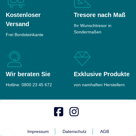
Maße
240 × 350 ×
24992 A
250 mm
Kostenloser
Tresore nach Maß
Feuerschutz
Leichter
Gewicht
18 kg
Feuerschutz
Versand
Ihr Wunschtresor in
Maße
380 × 380 ×
402 €
Sondermaßen
ab
Frei Bordsteinkante
350 mm
Gewicht
24 kg
Top bewertet
187 €
ab
Wir beraten Sie
Exklusive Produkte
Hotline:
0800 23 45 672
von namhaften Herstellern
Format M 310
Möbeltresor
Sicherheit
ohne
Einstufung
Impressum
Datenschutz
AGB
Feuerschutz
Leichter