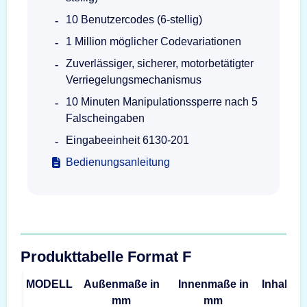
10 Benutzercodes (6-stellig)
1 Million möglicher Codevariationen
Zuverlässiger, sicherer, motorbetätigter
Verriegelungsmechanismus
10 Minuten Manipulationssperre nach 5
Falscheingaben
Eingabeeinheit 6130-201
Bedienungsanleitung
Produkttabelle Format F
MODELL
Außenmaße in
Innenmaße in
Inhalt
G
mm
mm