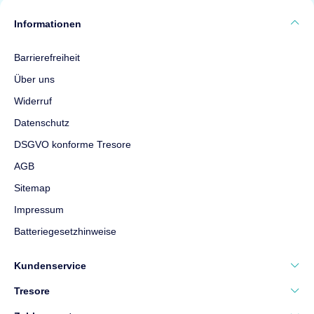
Feuerschutz
Maße
280 × 350 ×
Informationen
300 mm
Gewicht
21,5 kg
Barrierefreiheit
Über uns
148 €
ab
Widerruf
Datenschutz
Top bewertet
DSGVO konforme Tresore
AGB
Sitemap
Impressum
Batteriegesetzhinweise
Format Tiger S
Möbeltresor
Kundenservice
Tresore
Sicherheit
Ohne
Einstufung