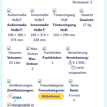
Rückwand: 2
Gewicht:
Außenmaße
Innenmaße
Türdurchgang
17 kg
HxBxT:
HxBxT:
HxB:
190 × 380 ×
184 × 374 ×
153 × 290 mm
375 mm
328 mm
Volumen:
Fachböden:
Versicherung:
Max.
23 Liter
1
€ 2.500,-
Ordner:
nicht
2
vorgesehen
Zertifizierungen:
Tresorkategorie:
Serie:
Format
Möbeltresor
F