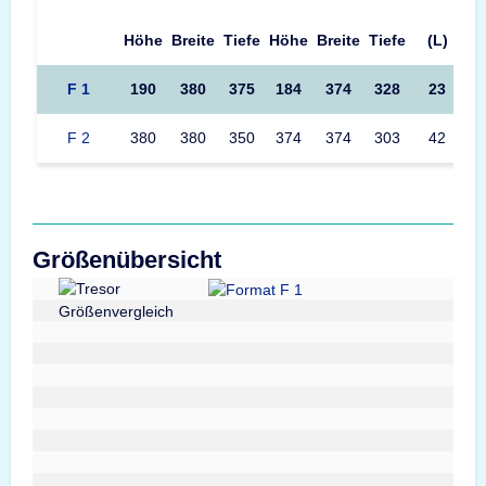
Höhe
Breite
Tiefe
Höhe
Breite
Tiefe
(L)
F 1
190
380
375
184
374
328
23
F 2
380
380
350
374
374
303
42
Größenübersicht