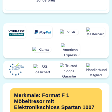
Sonderpreis!
Merkmale: Format F 1
Möbeltresor mit
Elektronikschloss Spartan 1007