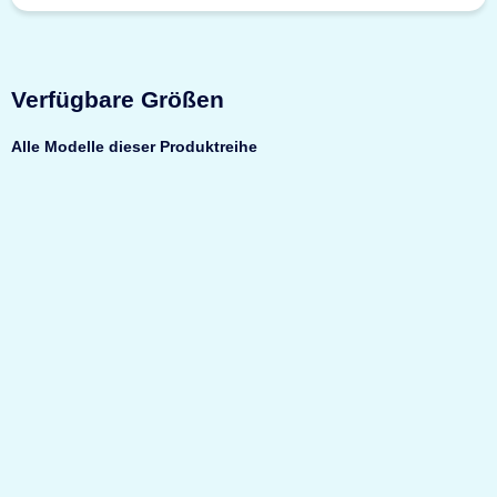
Verfügbare Größen
Alle Modelle dieser Produktreihe
Top bewertet
Format F 1
Möbeltresor
Sicherheit
VDMA-
24992 A