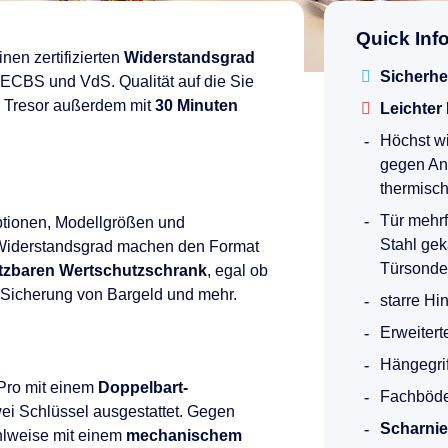
Quick Inf
inen zertifizierten
Widerstandsgrad
Sicherhe
n ECBS und VdS. Qualität auf die Sie
er Tresor außerdem mit
30 Minuten
Leichter
Höchst wi
gegen An
thermisc
Tür mehr
ptionen, Modellgrößen und
Stahl gek
e Widerstandsgrad machen den Format
Türsonder
etzbaren Wertschutzschrank
, egal ob
 Sicherung von Bargeld und mehr.
starre Hi
Erweiter
Hängegrif
Pro mit einem
Doppelbart-
Fachböde
ei Schlüssel ausgestattet. Gegen
Scharnie
hlweise mit einem
mechanischem