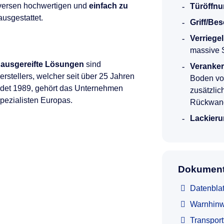
versen hochwertigen und
einfach zu
Türöffnu
usgestattet.
Griff/Be
Verriege
massive 
 ausgereifte Lösungen
sind
Veranke
rstellers, welcher seit über 25 Jahren
Boden vor
ndet 1989, gehört das Unternehmen
zusätzlic
Spezialisten Europas.
Rückwan
Lackieru
Dokument
Datenblat
Warnhinw
Transpor