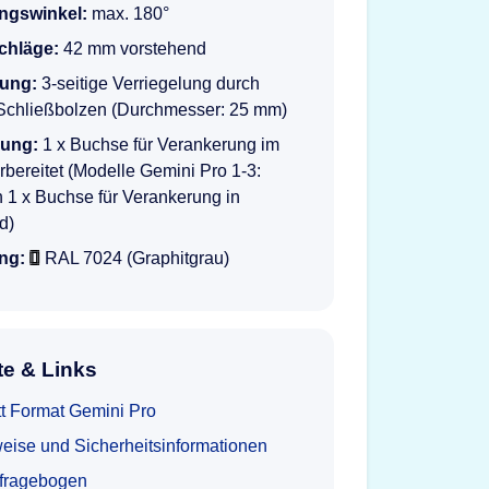
ngswinkel:
max. 180°
schläge:
42 mm vorstehend
lung:
3-seitige Verriegelung durch
Schließbolzen (Durchmesser: 25 mm)
rung:
1 x Buchse für Verankerung im
bereitet (Modelle Gemini Pro 1-3:
h 1 x Buchse für Verankerung in
d)
ng:
RAL 7024 (Graphitgrau)
e & Links
t Format Gemini Pro
eise und Sicherheitsinformationen
tfragebogen