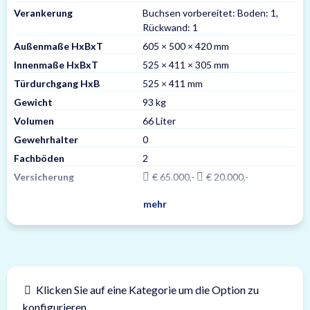
Verankerung
Buchsen vorbereitet: Boden: 1,
Rückwand: 1
Außenmaße HxBxT
605 × 500 × 420 mm
Innenmaße HxBxT
525 × 411 × 305 mm
Türdurchgang HxB
525 × 411 mm
Gewicht
93 kg
Volumen
66 Liter
Gewehrhalter
0
Fachböden
2
Versicherung
€ 65.000,-
€ 20.000,-
mehr
Klicken Sie auf eine Kategorie um die Option zu
konfigurieren