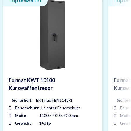
Top bewertet
Top be
Format KWT 10100
Forma
Kurzwaffentresor
Kurzwa
Sicherheit
EN1 nach EN1143-1
Sicherh
Feuerschutz
Leichter Feuerschutz
Feuer
Maße
1400 × 400 × 420 mm
Maße
Gewicht
148 kg
Gewi