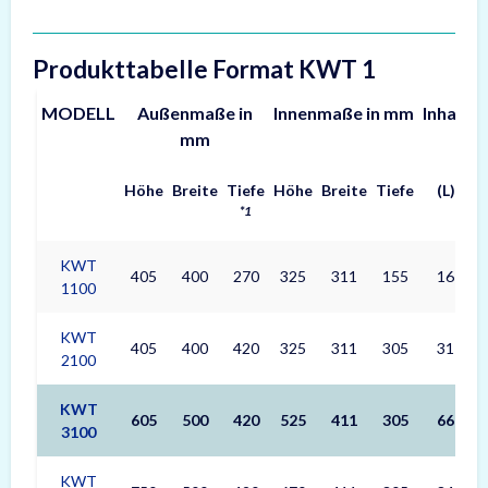
Produkttabelle Format KWT 1
MODELL
Außenmaße in
Innenmaße in mm
Inhalt
G
mm
Höhe
Breite
Tiefe
Höhe
Breite
Tiefe
(L)
*1
KWT
405
400
270
325
311
155
16
1100
KWT
405
400
420
325
311
305
31
2100
KWT
605
500
420
525
411
305
66
3100
KWT