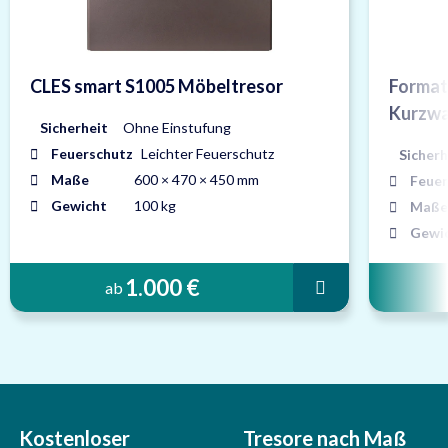
CLES smart S1005 Möbeltresor
Forma
Kurzwa
Sicherheit
Ohne Einstufung
Feuerschutz
Leichter Feuerschutz
Sicherh
Maße
600 × 470 × 450 mm
Feuer
Gewicht
100 kg
Maße
Gewi
1.000 €
ab
Kostenloser
Tresore nach Maß