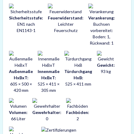
Sicherheitsstufe:
Feuerwiderstand:
Verankerung:
EN1 nach
Leichter
Buchsen
EN1143-1
Feuerschutz
vorbereitet:
Boden: 1,
Rückwand: 1
Gewicht:
Außenmaße
Innenmaße
Türdurchgang
93 kg
HxBxT:
HxBxT:
HxB:
605 × 500 ×
525 × 411 ×
525 × 411 mm
420 mm
305 mm
Volumen:
Gewehrhalter:
Fachböden:
66 Liter
0
2