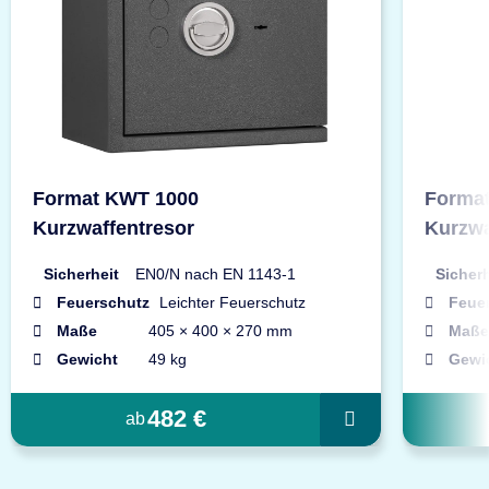
Format KWT 1000
Forma
Kurzwaffentresor
Kurzwa
Sicherheit
EN0/N nach EN 1143-1
Sicherh
Feuerschutz
Leichter Feuerschutz
Feue
Maße
405 × 400 × 270 mm
Maße
Gewicht
49 kg
Gewi
482 €
ab