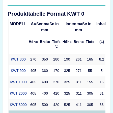
Produkttabelle Format KWT 0
MODELL
Außenmaße in
Innenmaße in
Inhalt
G
mm
mm
Höhe
Breite
Tiefe
Höhe
Breite
Tiefe
(L)
*1
KWT 800
270
350
280
190
261
165
8,2
KWT 900
405
360
170
325
271
55
5
KWT 1000
405
400
270
325
311
155
16
KWT 2000
405
400
420
325
311
305
31
KWT 3000
605
500
420
525
411
305
66