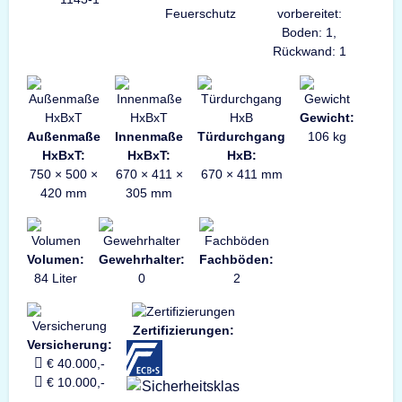
Feuerschutz
vorbereitet:
Boden: 1,
Rückwand: 1
Gewicht:
Außenmaße
Innenmaße
Türdurchgang
106 kg
HxBxT:
HxBxT:
HxB:
750 × 500 ×
670 × 411 ×
670 × 411 mm
420 mm
305 mm
Volumen:
Gewehrhalter:
Fachböden:
84 Liter
0
2
Zertifizierungen:
Versicherung:
€ 40.000,-
€ 10.000,-