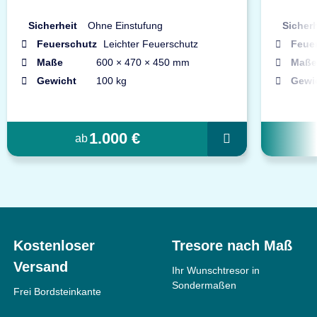
Sicherheit
Ohne Einstufung
Sicherh
Feuerschutz
Leichter Feuerschutz
Feue
Maße
600 × 470 × 450 mm
Maße
Gewicht
100 kg
Gewi
1.000 €
ab
Kostenloser
Tresore nach Maß
Versand
Ihr Wunschtresor in
Sondermaßen
Frei Bordsteinkante