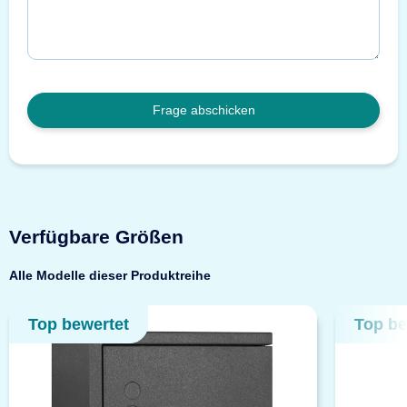
Frage abschicken
Verfügbare Größen
Alle Modelle dieser Produktreihe
Top bewertet
Top be