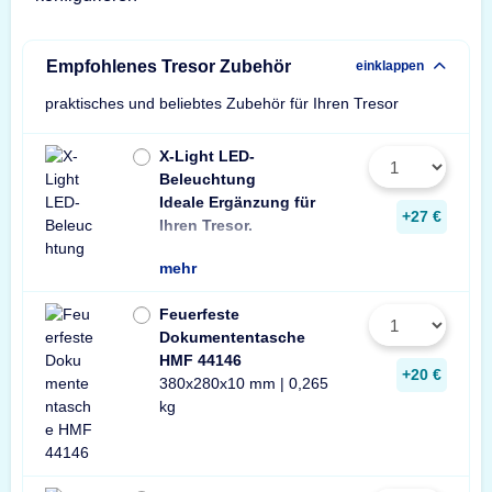
Empfohlenes Tresor Zubehör
einklappen
praktisches und beliebtes Zubehör für Ihren Tresor
X-Light LED-
Beleuchtung
Ideale Ergänzung für
Wir empfehlen ein
ein Stück zusätzli
+27 €
Ihren Tresor.
Leuchte pro Tresor 
mehr
Feuerfeste
Dokumententasche
HMF 44146
+20 €
380x280x10 mm | 0,265
kg