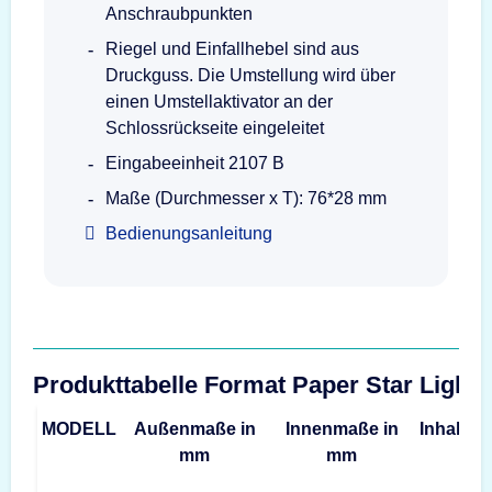
Anschraubpunkten
Riegel und Einfallhebel sind aus
Druckguss. Die Umstellung wird über
einen Umstellaktivator an der
Schlossrückseite eingeleitet
Eingabeeinheit 2107 B
Maße (Durchmesser x T): 76*28 mm
Bedienungsanleitung
Produkttabelle Format Paper Star Light
MODELL
Außenmaße in
Innenmaße in
Inhalt
G
mm
mm