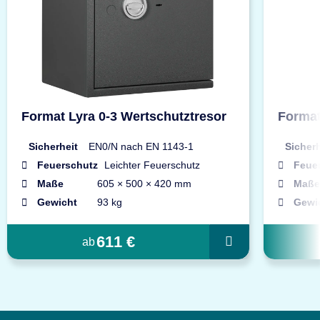
Format Lyra 0-3 Wertschutztresor
Format
Sicherheit
EN0/N nach EN 1143-1
Sicherh
Feuerschutz
Leichter Feuerschutz
Feue
Maße
605 × 500 × 420 mm
Maße
Gewicht
93 kg
Gewi
611 €
ab