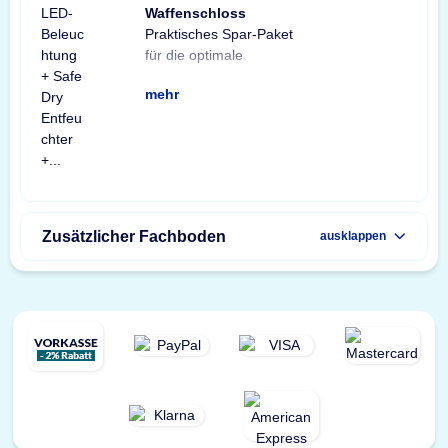
Waffenschloss
Praktisches Spar-Paket
Ausstattung Ihres
Spar-Paket besteht aus
Tresorbeleuchtung mit
Safe Dry Entfeuchter für
sowie einem GunControl
Sie von dem
für die optimale
Waffenschranks. Das
einer X-Light LED-
Bewegungssensor, einem
Schränke und Tresore
Waffenschloss. Profitieren
unschlagbaren
mehr
Zusätzlicher Fachboden
ausklappen