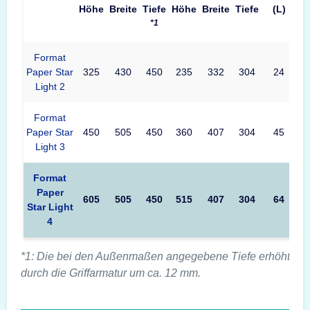
Höhe
Breite
Tiefe
Höhe
Breite
Tiefe
(L)
*1
Format
Paper Star
325
430
450
235
332
304
24
Light 2
Format
Paper Star
450
505
450
360
407
304
45
Light 3
Format
Paper
605
505
450
515
407
304
64
Star Light
4
*1: Die bei den Außenmaßen angegebene Tiefe erhöht sic
durch die Griffarmatur um ca. 12 mm.