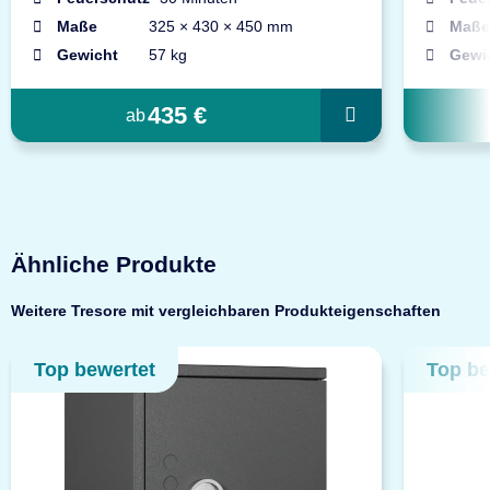
Maße
325 × 430 × 450 mm
Maße
Gewicht
57 kg
Gewi
435 €
ab
Ähnliche Produkte
Weitere Tresore mit vergleichbaren Produkteigenschaften
Top bewertet
Top be