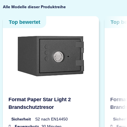
Alle Modelle dieser Produktreihe
Top bewertet
Top be
Format Paper Star Light 2
Format
Brandschutztresor
Brands
Sicherheit
S2 nach EN14450
Sicherh
Feuerschutz
30 Minuten
Feue