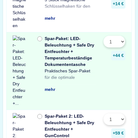
+14 €
Schlüsselhaken für den
Die einfache, praktische
Aufbewahrung von
mehr
Spar-Paket: LED-
Beleuchtung + Safe Dry
Entfeuchter +
+44 €
Temperaturbeständige
Dokumententasche
Praktisches Spar-Paket
Ausstattung Ihres
besteht aus einer X-Light
mit Bewegungssensor,
Entfeuchter für Schränke
temperaturbeständigen
Profitieren Sie von dem
für die optimale
Tresors. Das Spar-Paket
LED-Tresorbeleuchtung
einem Safe Dry
und Tresore sowie einer
Dokumententasche.
unschlagbaren
mehr
Spar-Paket 2: LED-
Beleuchtung + Safe Dry
Entfeuchter +
+59 €
GunControl