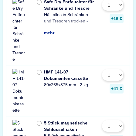
Safe Dry Entfeuchter für
Schränke und Tresore
Hält alles in Schränken
Praktischer Entfeuchter
Tresore und Schränke
+16 €
und Tresoren trocken -
aus Naturgranulat für
gegen Rost, Schimmel
mehr
HMF 141-07
Dokumentenkassette
80x265x375 mm | 2 kg
+41 €
5 Stück magnetische
Schlüsselhaken
5 Stück magnetische
Innenraum Ihres Tresors.
und sichere Lösung zur
Schlüsseln in Ihrem