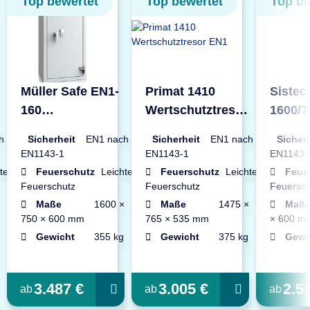
Top bewertet
Top bewertet
Top be
Müller Safe EN1-
Primat 1410
Sistec
160
Wertschutztresor
1600/7
Wertschutztresor
EN1
Werts
h
Sicherheit
EN1 nach
Sicherheit
EN1 nach
Sicher
EN1143-1
EN1143-1
EN1143-
ter
Feuerschutz
Leichter
Feuerschutz
Leichter
Feue
Feuerschutz
Feuerschutz
Feuersch
Maße
1600 ×
Maße
1475 ×
Maß
750 × 600 mm
765 × 535 mm
× 600 m
Gewicht
355 kg
Gewicht
375 kg
Gewi
3.487 €
3.005 €
2.5
ab
ab
ab