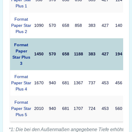
Plus 1
Format
Paper Star
1090
570
658
858
383
427
140
Plus 2
Format
Paper
1450
570
658
1188
383
427
194
Star Plus
3
Format
Paper Star
1670
940
681
1367
737
453
456
Plus 4
Format
Paper Star
2010
940
681
1707
724
453
560
Plus 5
*1: Die bei den Außenmaßen angegebene Tiefe erhöht sic