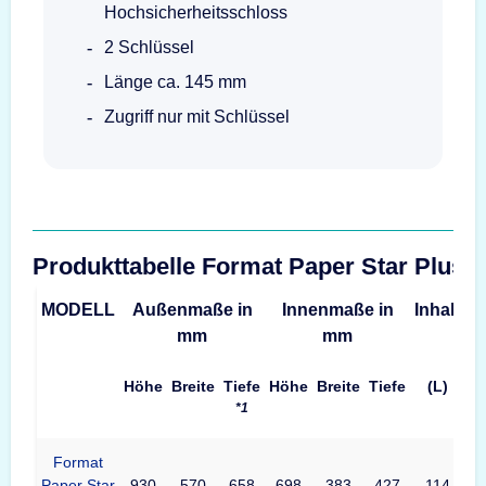
Hochsicherheitsschloss
2 Schlüssel
Länge ca. 145 mm
Zugriff nur mit Schlüssel
Produkttabelle Format Paper Star Plus
MODELL
Außenmaße in
Innenmaße in
Inhalt
G
mm
mm
Höhe
Breite
Tiefe
Höhe
Breite
Tiefe
(L)
*1
Format
Paper Star
930
570
658
698
383
427
114