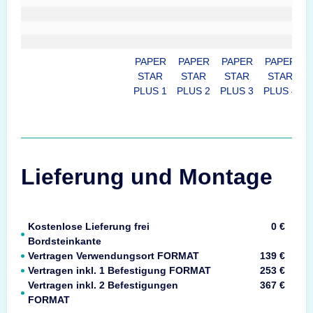
PAPER
PAPER
PAPER
PAPER
STAR
STAR
STAR
STAR
PLUS 1
PLUS 2
PLUS 3
PLUS 4
P
Lieferung und Montage
Kostenlose Lieferung frei
0 €
Bordsteinkante
Vertragen Verwendungsort FORMAT
139 €
Vertragen inkl. 1 Befestigung FORMAT
253 €
Vertragen inkl. 2 Befestigungen
367 €
FORMAT