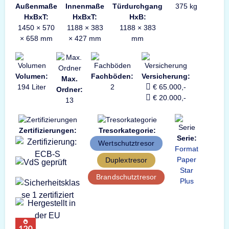
Außenmaße
Innenmaße
Türdurchgang
375 kg
HxBxT:
HxBxT:
HxB:
1450 × 570
1188 × 383
1188 × 383
× 658 mm
× 427 mm
mm
Volumen:
Fachböden:
Versicherung:
Max.
194 Liter
2
€ 65.000,-
Ordner:
€ 20.000,-
13
Zertifizierungen:
Tresorkategorie:
Serie:
Wertschutztresor
Format
Paper
Duplextresor
Star
Brandschutztresor
Plus