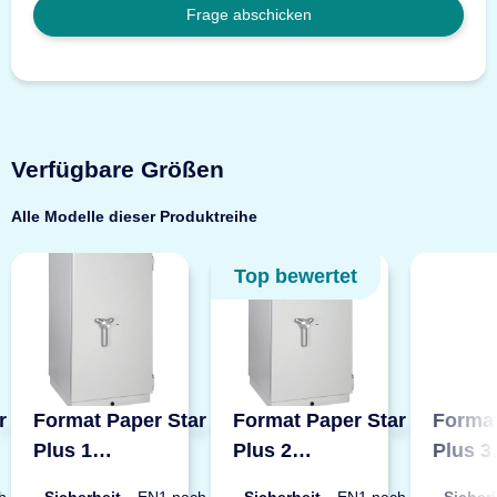
Frage abschicken
Verfügbare Größen
Alle Modelle dieser Produktreihe
Top bewertet
r
Format Paper Star
Format Paper Star
Format
Plus 1
Plus 2
Plus 3
or
Brandschutztresor
Brandschutztresor
Brands
h
Sicherheit
EN1 nach
Sicherheit
EN1 nach
Sicher