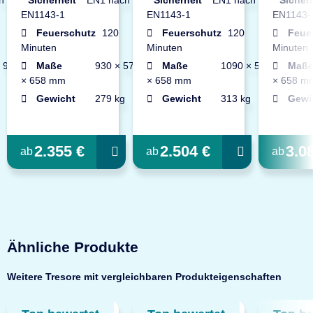
EN1143-1
EN1143-1
EN1143-
Feuerschutz
120
Feuerschutz
120
Feue
Minuten
Minuten
Minuten
 940
Maße
930 × 570
Maße
1090 × 570
Maß
× 658 mm
× 658 mm
× 658 m
Gewicht
279 kg
Gewicht
313 kg
Gewi
2.355 €
2.504 €
3.0
ab
ab
ab
Ähnliche Produkte
Weitere Tresore mit vergleichbaren Produkteigenschaften