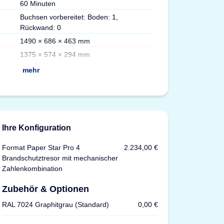
60 Minuten
Gewicht
Buchsen vorbereitet: Boden: 1,
Volumen
Rückwand: 0
Max. Ordner
1490 × 686 × 463 mm
Fachböden
1375 × 574 × 294 mm
Versicherung
mehr
Ihre Konfiguration
Format Paper Star Pro 4
2.234,00 €
Brandschutztresor mit mechanischer
Zahlenkombination
Zubehör & Optionen
RAL 7024 Graphitgrau (Standard)
0,00 €