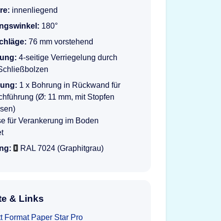
re:
innenliegend
ngswinkel:
180°
schläge:
76 mm vorstehend
lung:
4-seitige Verriegelung durch
Schließbolzen
rung:
1 x Bohrung in Rückwand für
hführung (Ø: 11 mm, mit Stopfen
ssen)
se für Verankerung im Boden
et
ng:
RAL 7024 (Graphitgrau)
e & Links
t Format Paper Star Pro