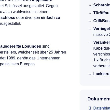
Scharnie
ei Schlüssel ausgestattet. Gegen
Pro auch wahlweise mit einem
Türöffnu
sschloss
oder diversen
einfach zu
Griff/Be
usgestattet.
Verriege
massive 
Veranke
 ausgereifte Lösungen
sind
Kabeldurc
rstellers, welcher seit über 25 Jahren
verschlo
ndet 1989, gehört das Unternehmen
1 x Buch
Spezialisten Europas.
vorbereit
Lackieru
Dokument
Datenblat