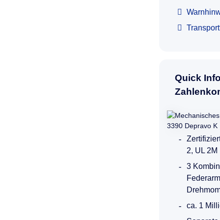
Warnhinw
Transpor
Quick Inf
Zahlenko
Zertifizi
2, UL 2M
3 Kombina
Federarm
Drehmom
ca. 1 Mil