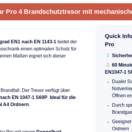
r Pro 4 Brandschutztresor mit mechanisch
Quick Inf
grad EN1 nach EN 1143-1
bietet der
Pro
sschrank einen optimalen Schutz für
Sicherhe
einen Maßen eignet sich dieser
60 Minut
EN1047-1 S
Dualer S
Notverrie
randfall. Der Tresor verfügt über
Öffnen er
 nach EN 1047-1 S60P
.
Ideal für die
N A4 Ordnern
.
Durch spe
Brandgas
Geeignet
Ordnern
tar Pro mit einem
Doppelbart-