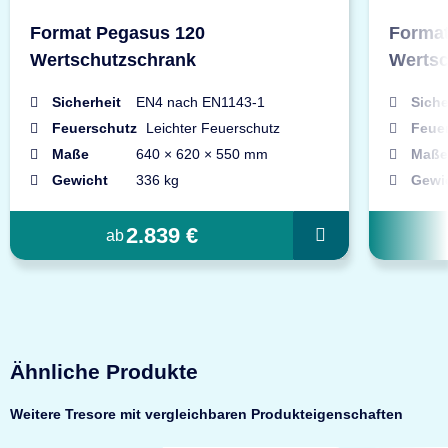
Format Pegasus 120
Format
Wertschutzschrank
Wertsc
Sicherheit
EN4 nach EN1143-1
Siche
Feuerschutz
Leichter Feuerschutz
Feue
Maße
640 × 620 × 550 mm
Maße
Gewicht
336 kg
Gewi
2.839 €
ab
Ähnliche Produkte
Weitere Tresore mit vergleichbaren Produkteigenschaften