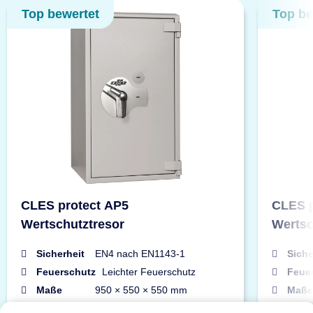
Top bewertet
Top be
CLES protect AP5
CLES p
Wertschutztresor
Wertsc
Sicherheit
EN4 nach EN1143-1
Siche
Feuerschutz
Leichter Feuerschutz
Feue
Maße
950 × 550 × 550 mm
Maße
Gewicht
465 kg
Gewi