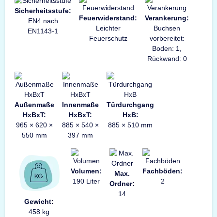
Sicherheitsstufe:
Feuerwiderstand:
Verankerung:
EN4 nach
Leichter
Buchsen
EN1143-1
Feuerschutz
vorbereitet:
Boden: 1,
Rückwand: 0
Außenmaße
Innenmaße
Türdurchgang
HxBxT:
HxBxT:
HxB:
965 × 620 ×
885 × 540 ×
885 × 510 mm
550 mm
397 mm
Volumen:
Fachböden:
Max.
190 Liter
2
Ordner:
14
Gewicht:
458 kg