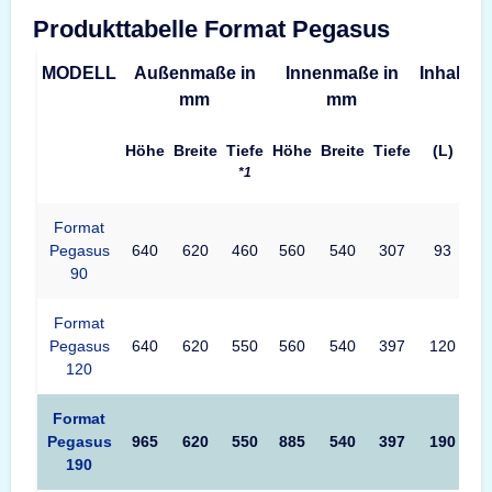
Produkttabelle Format Pegasus
MODELL
Außenmaße in
Innenmaße in
Inhalt
G
mm
mm
Höhe
Breite
Tiefe
Höhe
Breite
Tiefe
(L)
*1
Format
Pegasus
640
620
460
560
540
307
93
90
Format
Pegasus
640
620
550
560
540
397
120
120
Format
Pegasus
965
620
550
885
540
397
190
190