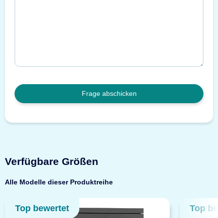
Frage abschicken
Verfügbare Größen
Alle Modelle dieser Produktreihe
Top bewertet
Top be