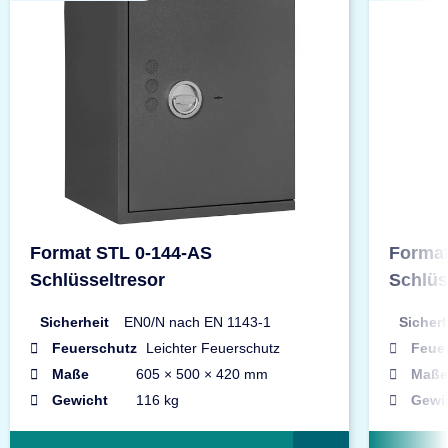
Format STL 0-144-AS
Format
Schlüsseltresor
Schlüs
Sicherheit
EN0/N nach EN 1143-1
Sicherh
Feuerschutz
Leichter Feuerschutz
Feue
Maße
605 × 500 × 420 mm
Maße
Gewicht
116 kg
Gewi