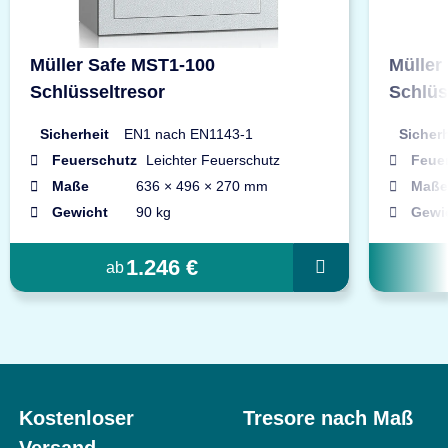
Müller Safe MST1-100
Müller
Schlüsseltresor
Schlüs
Sicherheit
EN1 nach EN1143-1
Sicherh
Feuerschutz
Leichter Feuerschutz
Feue
Maße
636 × 496 × 270 mm
Maße
Gewicht
90 kg
Gewi
1.246 €
ab
Kostenloser
Tresore nach Maß