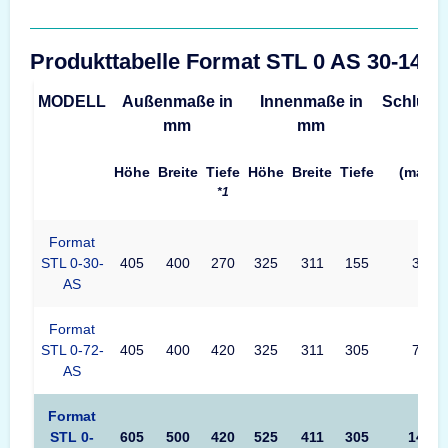
Produkttabelle Format STL 0 AS 30-144
MODELL
Außenmaße in
Innenmaße in
Schlüss
mm
mm
Höhe
Breite
Tiefe
Höhe
Breite
Tiefe
(max.)
*1
Format
STL 0-30-
405
400
270
325
311
155
30
AS
Format
STL 0-72-
405
400
420
325
311
305
72
AS
Format
STL 0-
605
500
420
525
411
305
144