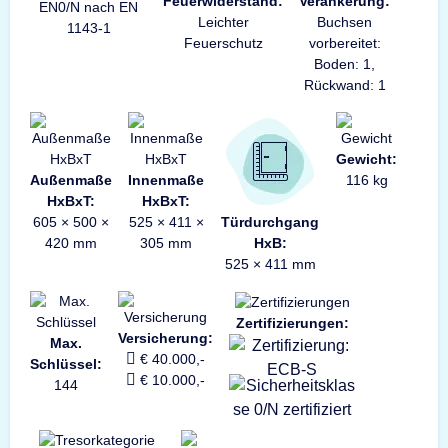
Feuerwiderstand:
Verankerung:
EN0/N nach EN
Leichter
Buchsen
1143-1
Feuerschutz
vorbereitet:
Boden: 1,
Rückwand: 1
Gewicht:
Außenmaße
Innenmaße
116 kg
HxBxT:
HxBxT:
605 × 500 ×
525 × 411 ×
Türdurchgang
420 mm
305 mm
HxB:
525 × 411 mm
Zertifizierungen:
Versicherung:
Max.
€ 40.000,-
Schlüssel:
€ 10.000,-
144