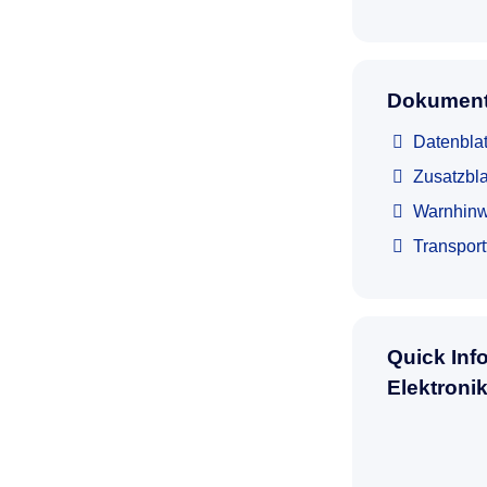
Dokument
Datenblat
Zusatzbla
Warnhinw
Transpor
Quick Inf
Elektroni