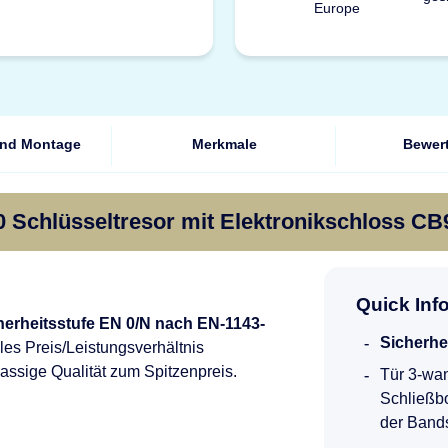
und Montage
Merkmale
Bewer
 Schlüsseltresor mit Elektronikschloss CB
Quick Inf
herheitsstufe EN 0/N nach EN-1143-
Sicherhe
les Preis/Leistungsverhältnis
assige Qualität zum Spitzenpreis.
Tür 3-wan
Schließbo
der Band