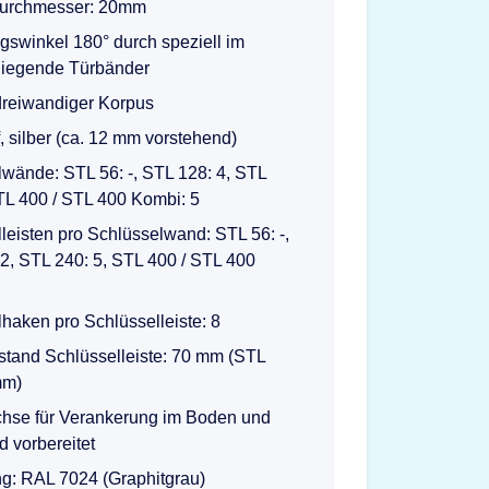
urchmesser: 20mm
gswinkel 180° durch speziell im
iegende Türbänder
 dreiwandiger Korpus
f, silber (ca. 12 mm vorstehend)
wände: STL 56: -, STL 128: 4, STL
TL 400 / STL 400 Kombi: 5
leisten pro Schlüsselwand: STL 56: -,
2, STL 240: 5, STL 400 / STL 400
haken pro Schlüsselleiste: 8
tand Schlüsselleiste: 70 mm (STL
mm)
chse für Verankerung im Boden und
 vorbereitet
g: RAL 7024 (Graphitgrau)