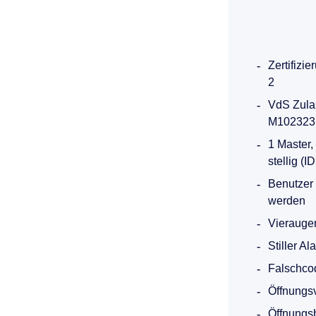
Zertifiz
2
VdS Zula
M102323,
1 Master,
stellig (I
Benutzer 
werden
Vieraugen
Stiller Al
Falschcod
Öffnungs
Öffnungsb