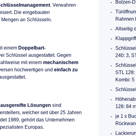
Bolzen-D
s Schlüsselmanagement
. Verwahren
Türöffnun
nisiert. Die eingebauten
Rahmen l
e Mengen an Schlüsseln.
Allseitig
Klappgrif
it einem
Doppelbart-
Schlüssel
ei Schlüssel ausgestattet. Gegen
240: 3, S
wahlweise mit einem
mechanischem
Schlüssel
versen hochwertigen und
einfach zu
STL 128: 
usgestattet.
Kombi: 5
Schlüssel
Höhenabs
 ausgereifte Lösungen
sind
128: 84 
rstellers, welcher seit über 25 Jahren
je 1 x Bu
ndet 1989, gehört das Unternehmen
Rückwand
Spezialisten Europas.
Lackierun