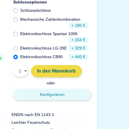
Schlossoptionen
Schlüsselschloss
Mechanische Zahlenkombination
+ 186 €
Elektronikschloss Spartan 1006
+ 154 €
Elektronikschloss LG-39E
+ 329 €
Elektronikschloss CB90
+ 440 €
ng
In den Warenkorb
oder
Konfigurieren
EN0/N nach EN 1143-1
Türdurchgang Hx
Leichter Feuerschutz
Gewicht