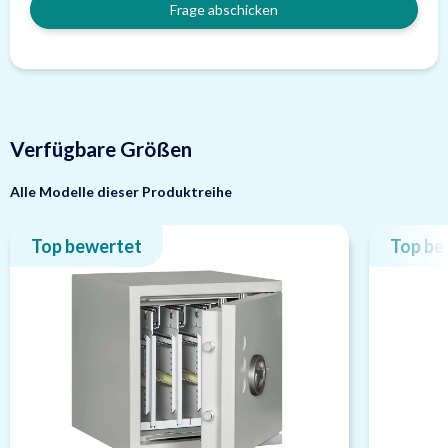
Frage abschicken
Verfügbare Größen
Alle Modelle dieser Produktreihe
Top bewertet
Top be