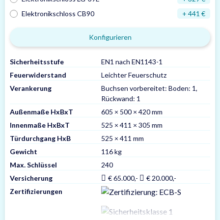
Elektronikschloss CB90
+ 441 €
Konfigurieren
Sicherheitsstufe
EN1 nach EN1143-1
Feuerwiderstand
Leichter Feuerschutz
Verankerung
Buchsen vorbereitet: Boden: 1,
Rückwand: 1
Außenmaße HxBxT
605 × 500 × 420 mm
Innenmaße HxBxT
525 × 411 × 305 mm
Türdurchgang HxB
525 × 411 mm
Gewicht
116 kg
Max. Schlüssel
240
Versicherung
€ 65.000,-
€ 20.000,-
Zertifizierungen