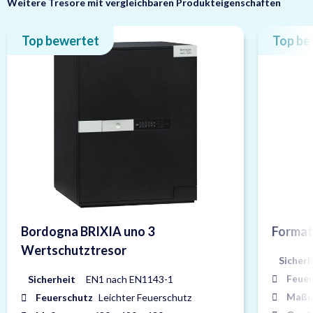
Weitere Tresore mit vergleichbaren Produkteigenschaften
Top bewertet
Top be
Bordogna BRIXIA uno 3
Format
Wertschutztresor
Sicherh
Feuer
Sicherheit
EN1 nach EN1143-1
Maße
Feuerschutz
Leichter Feuerschutz