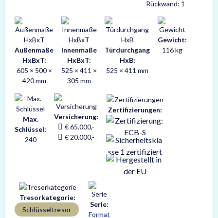
Rückwand: 1
Gewicht:
Außenmaße
Innenmaße
Türdurchgang
116 kg
HxBxT:
HxBxT:
HxB:
605 × 500 ×
525 × 411 ×
525 × 411 mm
420 mm
305 mm
Zertifizierungen:
Versicherung:
Max.
€ 65.000,-
Schlüssel:
€ 20.000,-
240
Tresorkategorie:
Serie:
Schlüsseltresor
Format