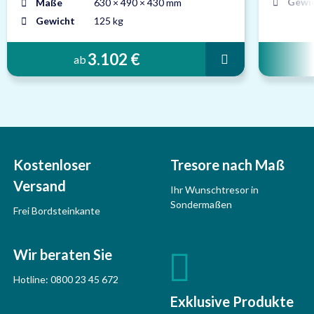
Gewi
Maße
630 × 490 × 430 mm
Gewicht
125 kg
3.102 €
ab
Kostenloser
Tresore nach Maß
Versand
Ihr Wunschtresor in
Sondermaßen
Frei Bordsteinkante
Wir beraten Sie
Hotline:
0800 23 45 672
Exklusive Produkte