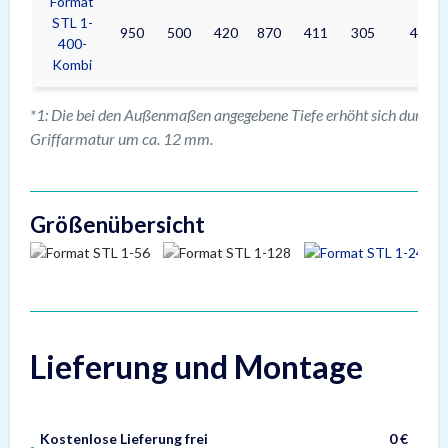
Format
STL 1-
950
500
420
870
411
305
400
400-
Kombi
*1: Die bei den Außenmaßen angegebene Tiefe erhöht sich durch d
Griffarmatur um ca. 12 mm.
Größenübersicht
Lieferung und Montage
Kostenlose Lieferung frei
0 €