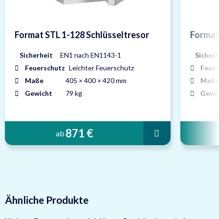
Format STL 1-128 Schlüsseltresor
Format
Sicherheit
EN1 nach EN1143-1
Sicherh
Feuerschutz
Leichter Feuerschutz
Feuer
Maße
405 × 400 × 420 mm
Maße
Gewicht
79 kg
Gewi
871 €
ab
Ähnliche Produkte