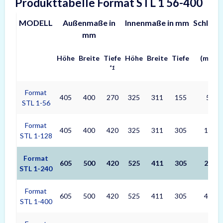
Produkttabelle Format STL 1 56-400
MODELL
Außenmaße in
Innenmaße in mm
Schlüss
mm
Höhe
Breite
Tiefe
Höhe
Breite
Tiefe
(max.)
*1
Format
405
400
270
325
311
155
56
STL 1-56
Format
405
400
420
325
311
305
128
STL 1-128
Format
605
500
420
525
411
305
240
STL 1-240
Format
605
500
420
525
411
305
400
STL 1-400