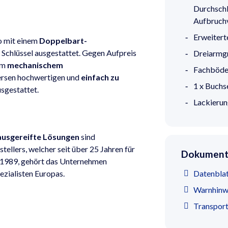
Durchschl
Aufbruchv
Erweitert
o mit einem
Doppelbart-
 Schlüssel ausgestattet. Gegen Aufpreis
Dreiarmgr
em
mechanischem
Fachböden
ersen hochwertigen und
einfach zu
1 x Buchs
sgestattet.
Lackierun
ausgereifte Lösungen
sind
ellers, welcher seit über 25 Jahren für
Dokumente
 1989, gehört das Unternehmen
ezialisten Europas.
Datenblat
Warnhinwe
Transpor