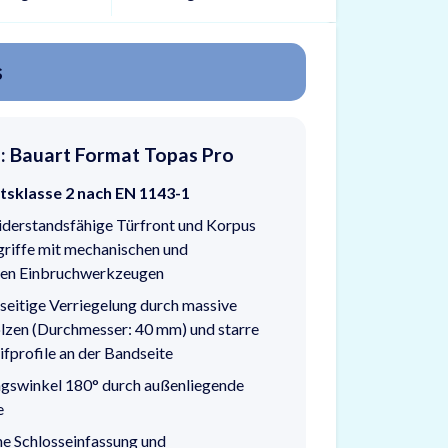
s
o: Bauart Format Topas Pro
itsklasse 2 nach EN 1143-1
derstandsfähige Türfront und Korpus
riffe mit mechanischen und
hen Einbruchwerkzeugen
-seitige Verriegelung durch massive
lzen (Durchmesser: 40 mm) und starre
ifprofile an der Bandseite
gswinkel 180° durch außenliegende
e
he Schlosseinfassung und