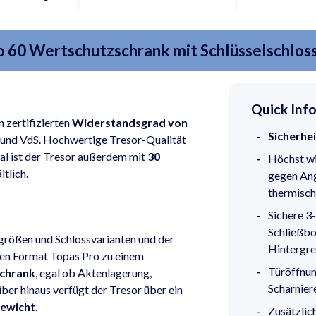
 60 Wertschutzschrank mit Schlüsselschlos
Quick Inf
 zertifizierten
Widerstandsgrad von
Sicherhe
 und VdS. Hochwertige Tresor-Qualität
nal ist der Tresor außerdem mit
30
Höchst wi
ltlich.
gegen Ang
thermisc
Sichere 3
Schließbo
größen und Schlossvarianten und der
Hintergre
den Format Topas Pro zu einem
Türöffnun
schrank
, egal ob Aktenlagerung,
Scharnier
er hinaus verfügt der Tresor über ein
Gewicht
.
Zusätzlic