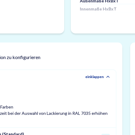
Außenmaße HxBxT
Innenmaße HxBxT
ion zu konfigurieren
einklappen
 Farben
ferzeit bei der Auswahl von Lackierung in RAL 7035 erhöhen
u (Standard)