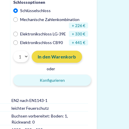
Schlossoptionen
Schlüsselschloss
Mechanische Zahlenkombination
+ 226 €
Elektronikschloss LG-39E
+ 330 €
Elektronikschloss CB90
+ 441 €
In den Warenkorb
oder
Konfigurieren
EN2 nach EN1143-1
Türdurchgang HxB
leichter Feuerschutz
Gewicht
Buchsen vorbereitet: Boden: 1,
Volumen
Rückwand: 0
Max. Ordner