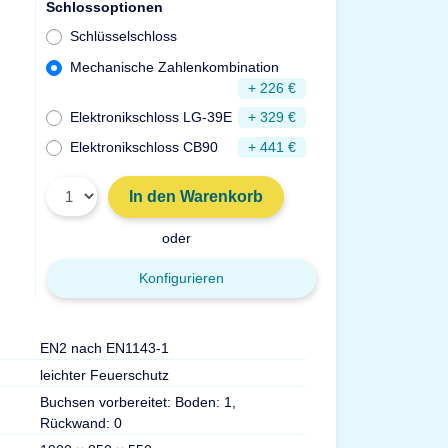
Schlossoptionen
Schlüsselschloss
Mechanische Zahlenkombination
+ 226 €
Elektronikschloss LG-39E
+ 329 €
Elektronikschloss CB90
+ 441 €
In den Warenkorb
oder
Konfigurieren
EN2 nach EN1143-1
Türdurchgang Hx
leichter Feuerschutz
Gewicht
Buchsen vorbereitet: Boden: 1,
Volumen
Rückwand: 0
Max. Ordner