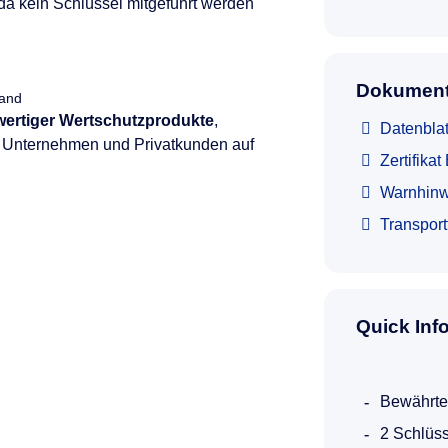
, da kein Schlüssel mitgeführt werden
Dokument
land
hwertiger Wertschutzprodukte
,
Datenblat
e, Unternehmen und Privatkunden auf
Zertifika
Warnhinw
Transpor
Quick Inf
Bewährte
2 Schlüss