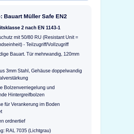
o: Bauart Müller Safe EN2
itsklasse 2 nach EN 1143-1
chutz mit 50/80 RU (Resistant Unit =
seinheit) - Teilzugriff/Vollzugriff
ige Bauart. Tür mehrwandig, 120mm
 aus 3mm Stahl, Gehäuse doppelwandig
alverstärkung
ge Bolzenverriegelung und
nde Hintergreifbolzen
se für Verankerung im Boden
et
n ordnertief
g: RAL 7035 (Lichtgrau)