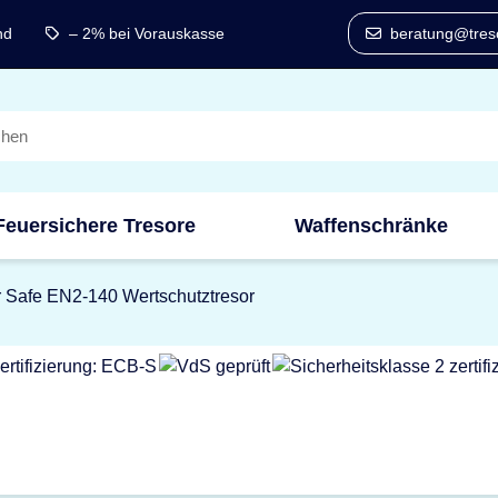
nd
– 2% bei Vorauskasse
beratung@treso
Feuersichere Tresore
Waffenschränke
r Safe EN2-140 Wertschutztresor