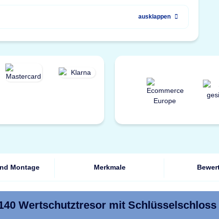
ausklappen
und Montage
Merkmale
Bewer
140 Wertschutztresor mit Schlüsselschloss