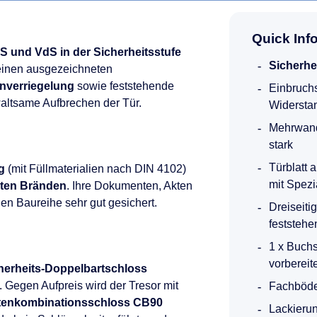
Quick Inf
-S und VdS in der Sicherheitsstufe
Sicherhe
 einen ausgezeichneten
enverriegelung
sowie feststehende
Einbruchs
altsame Aufbrechen der Tür.
Widerstand
Mehrwand
stark
Türblatt
g
(mit Füllmaterialien nach DIN 4102)
mit Spezi
hten Bränden
. Ihre Dokumenten, Akten
en Baureihe sehr gut gesichert.
Dreiseiti
feststehe
1 x Buch
vorbereit
herheits-Doppelbartschloss
. Gegen Aufpreis wird der Tresor mit
Fachböde
tenkombinationsschloss CB90
Lackierun