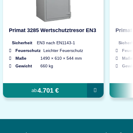
Primat 3285 Wertschutztresor EN3
Primat
Sicherheit
EN3 nach EN1143-1
Sicherh
Feuerschutz
Leichter Feuerschutz
Feue
Maße
1490 × 610 × 544 mm
Maße
Gewicht
660 kg
Gewi
4.701 €
ab