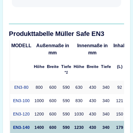
Produkttabelle Müller Safe EN3
MODELL
Außenmaße in
Innenmaße in
Inhalt
G
mm
mm
Höhe
Breite
Tiefe
Höhe
Breite
Tiefe
(L)
*1
EN3-80
800
600
590
630
430
340
92
EN3-100
1000
600
590
830
430
340
121
EN3-120
1200
600
590
1030
430
340
150
EN3-140
1400
600
590
1230
430
340
179