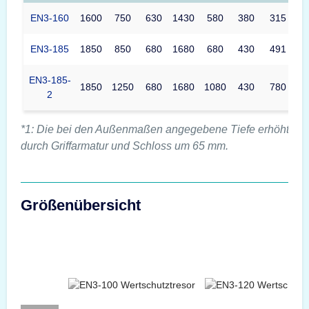
EN3-160
1600
750
630
1430
580
380
315
EN3-185
1850
850
680
1680
680
430
491
EN3-185-
1850
1250
680
1680
1080
430
780
2
*1: Die bei den Außenmaßen angegebene Tiefe erhöht sic
durch Griffarmatur und Schloss um 65 mm.
Größenübersicht