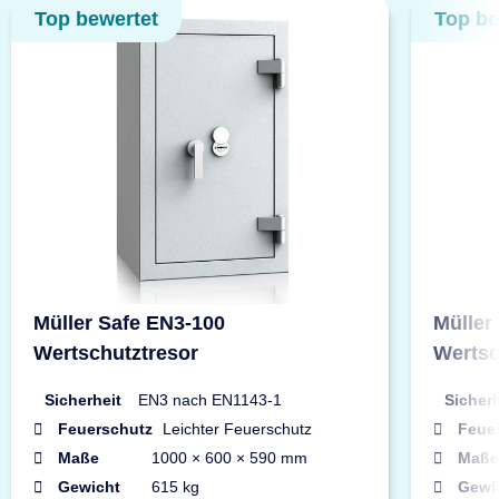
Top bewertet
Top be
Müller Safe EN3-100
Müller
Wertschutztresor
Wertsc
Sicherheit
EN3 nach EN1143-1
Sicherh
Feuerschutz
Leichter Feuerschutz
Feue
Maße
1000 × 600 × 590 mm
Maße
Gewicht
615 kg
Gewi