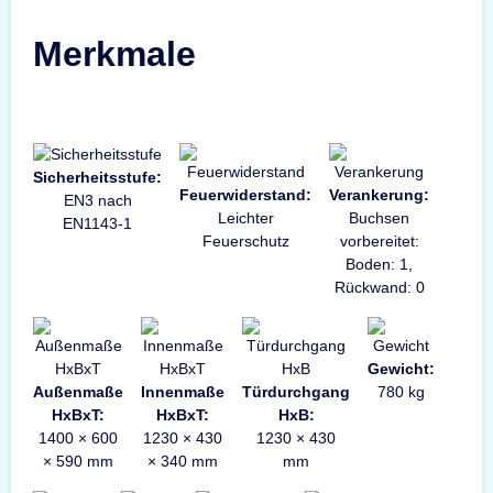
Merkmale
Sicherheitsstufe:
Feuerwiderstand:
Verankerung:
EN3 nach
Leichter
Buchsen
EN1143-1
Feuerschutz
vorbereitet:
Boden: 1,
Rückwand: 0
Gewicht:
Außenmaße
Innenmaße
Türdurchgang
780 kg
HxBxT:
HxBxT:
HxB:
1400 × 600
1230 × 430
1230 × 430
× 590 mm
× 340 mm
mm