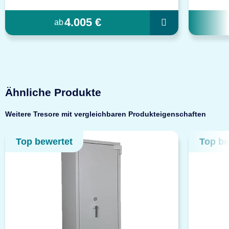
4.005 €
ab
Ähnliche Produkte
Weitere Tresore mit vergleichbaren Produkteigenschaften
Top bewertet
Top be