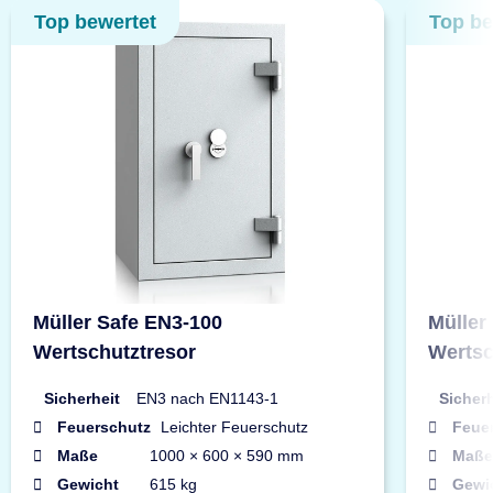
Top bewertet
Top be
Müller Safe EN3-100
Müller
Wertschutztresor
Wertsc
Sicherheit
EN3 nach EN1143-1
Sicherh
Feuerschutz
Leichter Feuerschutz
Feue
Maße
1000 × 600 × 590 mm
Maße
Gewicht
615 kg
Gewi