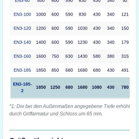
EN3-80
800
600
590
630
430
340
92
EN3-100
1000
600
590
830
430
340
121
EN3-120
1200
600
590
1030
430
340
150
EN3-140
1400
600
590
1230
430
340
179
EN3-160
1600
750
630
1430
580
380
315
EN3-185
1850
850
680
1680
680
430
491
EN3-185-
1850
1250
680
1680
1080
430
780
2
*1: Die bei den Außenmaßen angegebene Tiefe erhöht sic
durch Griffarmatur und Schloss um 65 mm.