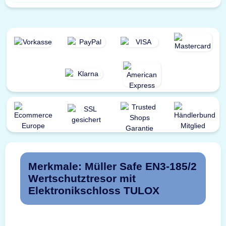
Merkmale: Müller Safe EN3-185/2
Wertschutztresor mit
Elektronikschloss TULOX