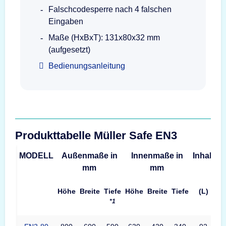
Falschcodesperre nach 4 falschen
Eingaben
Maße (HxBxT): 131x80x32 mm
(aufgesetzt)
Bedienungsanleitung
Produkttabelle Müller Safe EN3
MODELL
Außenmaße in
Innenmaße in
Inhalt
G
mm
mm
Höhe
Breite
Tiefe
Höhe
Breite
Tiefe
(L)
*1