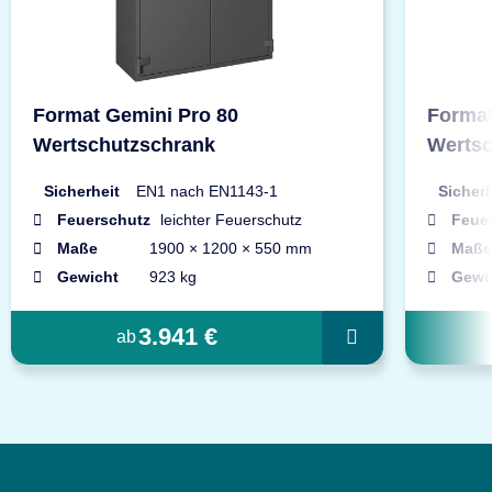
Format Gemini Pro 80
Format
Wertschutzschrank
Wertsc
Sicherheit
EN1 nach EN1143-1
Sicherh
Feuerschutz
leichter Feuerschutz
Feue
Maße
1900 × 1200 × 550 mm
Maße
Gewicht
923 kg
Gewi
3.941 €
ab