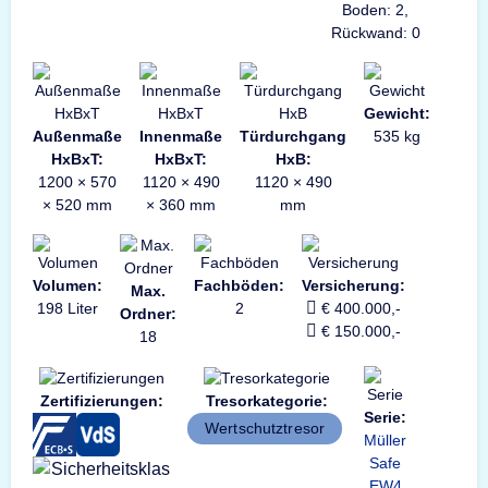
Boden: 2,
Rückwand: 0
Gewicht:
Außenmaße
Innenmaße
Türdurchgang
535 kg
HxBxT:
HxBxT:
HxB:
1200 × 570
1120 × 490
1120 × 490
× 520 mm
× 360 mm
mm
Volumen:
Fachböden:
Versicherung:
Max.
198 Liter
2
€ 400.000,-
Ordner:
€ 150.000,-
18
Zertifizierungen:
Tresorkategorie:
Serie:
Wertschutztresor
Müller
Safe
EW4