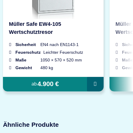
Müller Safe EW4-105
Müller
Wertschutztresor
Wertsc
Sicherheit
EN4 nach EN1143-1
Siche
Feuerschutz
Leichter Feuerschutz
Feue
Maße
1050 × 570 × 520 mm
Maße
Gewicht
480 kg
Gewi
4.900 €
ab
Ähnliche Produkte