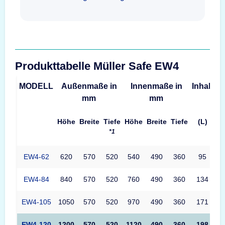
Produkttabelle Müller Safe EW4
MODELL
Außenmaße in
Innenmaße in
Inhalt
G
mm
mm
Höhe
Breite
Tiefe
Höhe
Breite
Tiefe
(L)
*1
EW4-62
620
570
520
540
490
360
95
EW4-84
840
570
520
760
490
360
134
EW4-105
1050
570
520
970
490
360
171
EW4-120
1200
570
520
1120
490
360
198