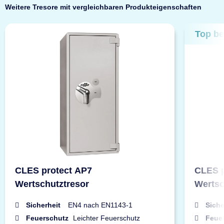
Weitere Tresore mit vergleichbaren Produkteigenschaften
Top be
CLES protect AP7
CLES p
Wertschutztresor
Wertsc
Sicherheit
EN4 nach EN1143-1
Siche
Feuerschutz
Leichter Feuerschutz
Feue