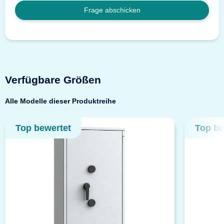
Frage abschicken
Verfügbare Größen
Alle Modelle dieser Produktreihe
Top bewertet
Top be