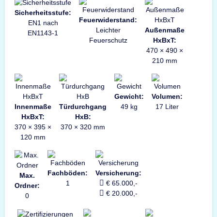
Sicherheitsstufe:
Feuerwiderstand:
EN1 nach
Leichter
Außenmaße
EN1143-1
Feuerschutz
HxBxT:
470 × 490 ×
210 mm
Gewicht:
Volumen:
Innenmaße
Türdurchgang
49 kg
17 Liter
HxBxT:
HxB:
370 × 395 ×
370 × 320 mm
120 mm
Fachböden:
Versicherung:
Max.
1
€ 65.000,-
Ordner:
€ 20.000,-
0