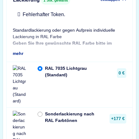
1
Stk. gewählt
Fehlerhafter Token.
Standardlackierung oder gegen Aufpreis individuelle
Bes
Lackierung in RAL Farbe
Bit
Geben Sie Ihre gewünschte RAL Farbe bitte im
Sta
mehr
RAL 7035 Lichtgrau
0 €
(Standard)
Sonderlackierung nach
+177 €
RAL Farbtönen