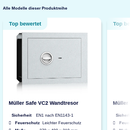
Alle Modelle dieser Produktreihe
Top bewertet
Top be
Müller Safe VC2 Wandtresor
Müller
Sicherheit
EN1 nach EN1143-1
Sicherh
Feuerschutz
Leichter Feuerschutz
Feue