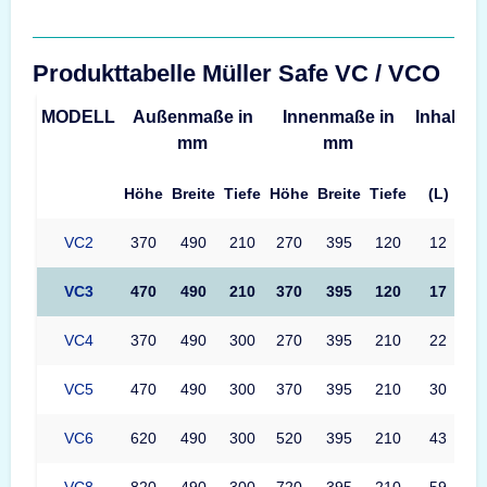
Produkttabelle Müller Safe VC / VCO
MODELL
Außenmaße in
Innenmaße in
Inhalt
G
mm
mm
Höhe
Breite
Tiefe
Höhe
Breite
Tiefe
(L)
VC2
370
490
210
270
395
120
12
VC3
470
490
210
370
395
120
17
VC4
370
490
300
270
395
210
22
VC5
470
490
300
370
395
210
30
VC6
620
490
300
520
395
210
43
VC8
820
490
300
720
395
210
59