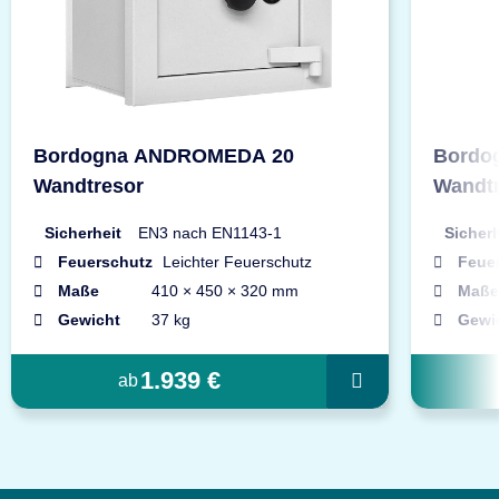
Bordogna ANDROMEDA 20
Bordo
Wandtresor
Wandt
Sicherheit
EN3 nach EN1143-1
Sicherh
Feuerschutz
Leichter Feuerschutz
Feue
Maße
410 × 450 × 320 mm
Maße
Gewicht
37 kg
Gewi
1.939 €
ab