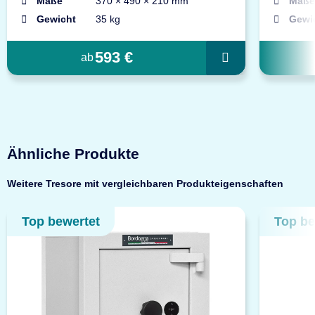
Maße
370 × 490 × 210 mm
Maße
Gewicht
35 kg
Gewi
593 €
ab
Ähnliche Produkte
Weitere Tresore mit vergleichbaren Produkteigenschaften
Top bewertet
Top be