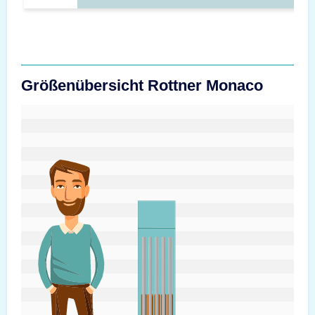
Größenübersicht Rottner Monaco
#custom.sizeOverviewSrText#