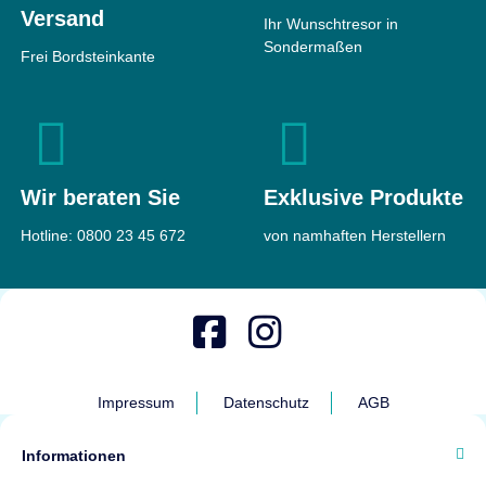
Versand
Ihr Wunschtresor in
1.316 €
Sondermaßen
ab
Frei Bordsteinkante
Top bewertet
Wir beraten Sie
Exklusive Produkte
Hotline:
0800 23 45 672
von namhaften Herstellern
Format Capriolo VI
Waffenschrank
Sicherheit
EN1 nach
EN1143-1
Impressum
Datenschutz
AGB
Feuerschutz
Leichter
Feuerschutz
Maße
1400 × 500
Informationen
× 420 mm