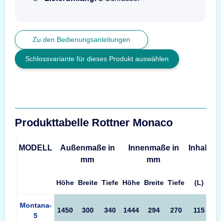
Zu den Bedienungsanleitungen
Schlossvariante für dieses Produkt auswählen
Produkttabelle Rottner Monaco
MODELL
Außenmaße in
Innenmaße in
Inhalt
G
mm
mm
Höhe
Breite
Tiefe
Höhe
Breite
Tiefe
(L)
Produkttabelle Rottner Monaco Maße – Außenmaße, Innenmaße
Montana-
1450
300
340
1444
294
270
115
5