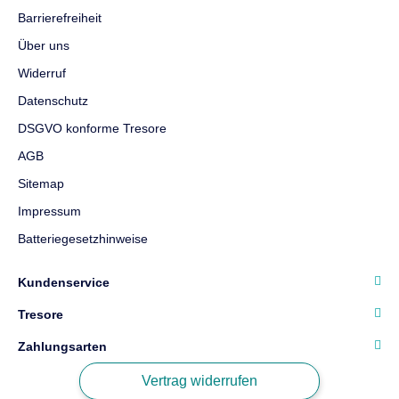
Gewicht
177 kg
Barrierefreiheit
Über uns
1.334 €
ab
Widerruf
Datenschutz
Top bewertet
DSGVO konforme Tresore
AGB
Sitemap
Impressum
Batteriegesetzhinweise
Format Capriolo
VII Waffenschrank
Kundenservice
Tresore
Sicherheit
EN1 nach
EN1143-1
Zahlungsarten
Feuerschutz
Leichter
Feuerschutz
Vertrag widerrufen
Maße
1400 × 400