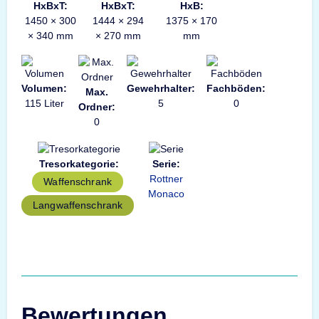
HxBxT:
HxBxT:
HxB:
1450 × 300
1444 × 294
1375 × 170
× 340 mm
× 270 mm
mm
Volumen:
Gewehrhalter:
Fachböden:
Max.
115 Liter
5
0
Ordner:
0
Tresorkategorie:
Serie:
Rottner
Waffenschrank
Monaco
Langwaffenschrank
Bewertungen