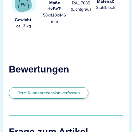
Material:
Maße
RAL 7035
Stahlblech
HxBxT:
(Lichtgrau)
58x418x446
Gewicht:
mm
ca. 3 kg
Bewertungen
Jetzt Kundenrezension verfassen
Frage zum Artikel