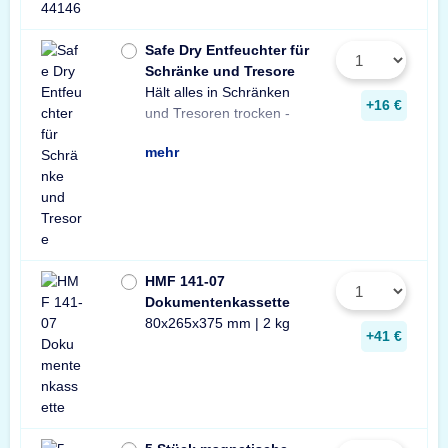
Safe Dry Entfeuchter für
Schränke und Tresore
Hält alles in Schränken
Praktischer Entfeuchter
Tresore und Schränke
+16 €
und Tresoren trocken -
aus Naturgranulat für
gegen Rost, Schimmel
mehr
HMF 141-07
Dokumentenkassette
80x265x375 mm | 2 kg
+41 €