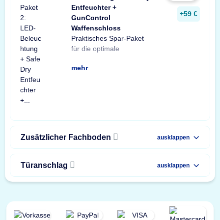
Entfeuchter +
+59 €
GunControl
Waffenschloss
Praktisches Spar-Paket
Ausstattung Ihres
Spar-Paket besteht aus
Tresorbeleuchtung mit
Safe Dry Entfeuchter für
sowie einem GunControl
Sie von dem
für die optimale
Waffenschranks. Das
einer X-Light LED-
Bewegungssensor, einem
Schränke und Tresore
Waffenschloss. Profitieren
unschlagbaren
mehr
Zusätzlicher Fachboden
ausklappen
Türanschlag
ausklappen