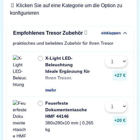
Klicken Sie auf eine Kategorie um die Option zu
konfigurieren
Empfohlenes Tresor Zubehör
einklappen
praktisches und beliebtes Zubehör für Ihren Tresor
X-Light LED-
Beleuchtung
Ideale Ergänzung für
Wir empfehlen ein
ein Stück zusätzli
+27 €
Ihren Tresor.
Leuchte pro Tresor 
mehr
Feuerfeste
Dokumententasche
HMF 44146
+20 €
380x280x10 mm | 0,265
kg