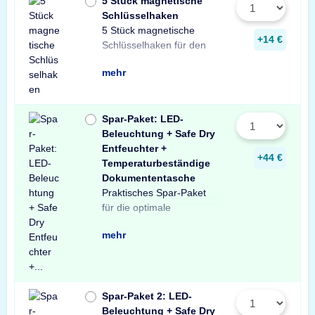
5 Stück magnetische
Schlüsselhaken
5 Stück magnetische
Innenraum Ihres Tresors.
und sichere Lösung zur
Schlüsseln in Ihrem
+14 €
Schlüsselhaken für den
Die einfache, praktische
Aufbewahrung von
mehr
Spar-Paket: LED-
Beleuchtung + Safe Dry
Entfeuchter +
+44 €
Temperaturbeständige
Dokumententasche
Praktisches Spar-Paket
Ausstattung Ihres
besteht aus einer X-Light
mit Bewegungssensor,
Entfeuchter für Schränke
temperaturbeständigen
Profitieren Sie von dem
für die optimale
Tresors. Das Spar-Paket
LED-Tresorbeleuchtung
einem Safe Dry
und Tresore sowie einer
Dokumententasche.
unschlagbaren
mehr
Spar-Paket 2: LED-
Beleuchtung + Safe Dry