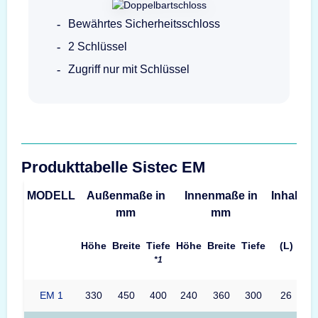
Bewährtes Sicherheitsschloss
2 Schlüssel
Zugriff nur mit Schlüssel
Produkttabelle Sistec EM
MODELL
Außenmaße in
Innenmaße in
Inhalt
G
mm
mm
Höhe
Breite
Tiefe
Höhe
Breite
Tiefe
(L)
*1
EM 1
330
450
400
240
360
300
26