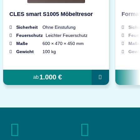
CLES smart S1005 Möbeltresor
Format
Sicherheit
Ohne Einstufung
Siche
Feuerschutz
Leichter Feuerschutz
Feue
Maße
600 × 470 × 450 mm
Maße
Gewicht
100 kg
Gewi
1.000 €
ab