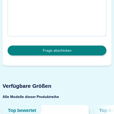
Frage abschicken
Verfügbare Größen
Alle Modelle dieser Produktreihe
Top bewertet
Top be