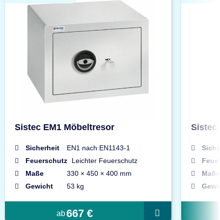
Sistec EM1 Möbeltresor
Sistec
Sicherheit
EN1 nach EN1143-1
Siche
Feuerschutz
Leichter Feuerschutz
Feue
Maße
330 × 450 × 400 mm
Maße
Gewicht
53 kg
Gewi
667 €
ab