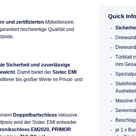
Quick Inf
n und zertifizierten
Möbeltresore.
Sicherhe
arantiert hochwertige Qualität und
stände.
Dreiwand
Dreiwand
Türblatt 
mm Gesa
le Sicherheit und zuverlässige
gewicht
. Damit bietet der
Sistec EMI
Spezialp
ttlerer bis großer Werte im Privat- und
Stahlhint
Aushebel
Massive 
Serienmä
 einem
Doppelbartschloss
inklusive
Beschläg
fpreis wird der Sistec EMI entweder
tronikschloss EM2020, PRIMOR
je 1 x Bu