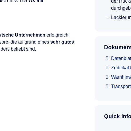
ikschloss
TULOX mit
der Rück
durchgeb
Lackierun
utsche Unternehmen
erfolgreich
sore, die aufgrund eines
sehr gutes
Dokument
ers beliebt sind.
Datenblat
Zertifika
Warnhinw
Transpor
Quick Inf