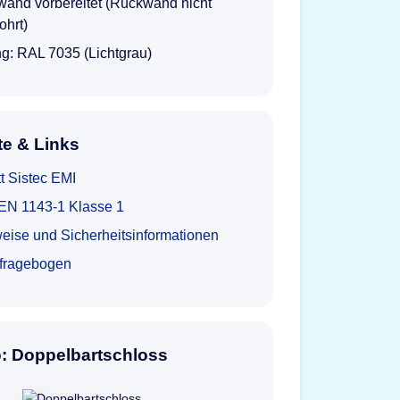
wand vorbereitet (Rückwand nicht
ohrt)
g: RAL 7035 (Lichtgrau)
e & Links
t Sistec EMI
t EN 1143-1 Klasse 1
eise und Sicherheitsinformationen
tfragebogen
o: Doppelbartschloss