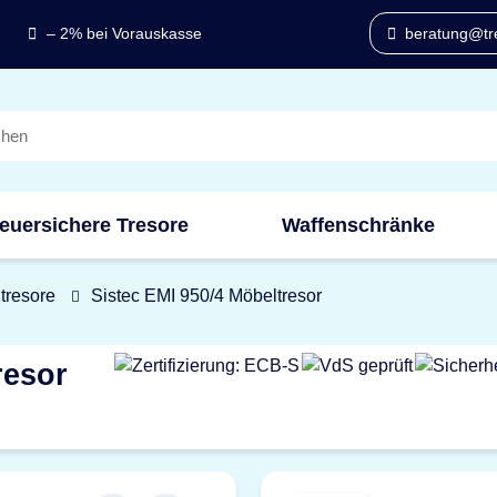
– 2% bei Vorauskasse
beratung@tre
euersichere Tresore
Waffenschränke
tresore
Sistec EMI 950/4 Möbeltresor
resor