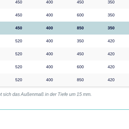
450
400
450
350
450
400
600
350
450
400
850
350
520
400
350
420
520
400
450
420
520
400
600
420
520
400
850
420
ht sich das Außenmaß in der Tiefe um 15 mm.