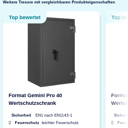
Weitere Tresore mit vergleichbaren Produkteigenschaften
Top bewertet
Top be
Format Gemini Pro 40
Format
Wertschutzschrank
Wertsc
Sicherheit
EN1 nach EN1143-1
Sicherh
Feuerschutz
leichter Feuerschutz
Feue