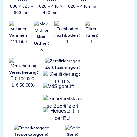
800 × 625 ×
620 × 440 ×
620 × 440 mm
600 mm
420 mm
Volumen:
Fachböden:
Türen:
Max.
111 Liter
1
1
Ordner:
5
Zertifizierungen:
Versicherung:
€ 100.000,-
€ 50.000,-
Tresorkategorie:
Serie: