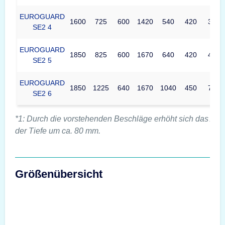
EUROGUARD
1600
725
600
1420
540
420
314
SE2 4
EUROGUARD
1850
825
600
1670
640
420
438
SE2 5
EUROGUARD
1850
1225
640
1670
1040
450
782
SE2 6
*1: Durch die vorstehenden Beschläge erhöht sich das Au
der Tiefe um ca. 80 mm.
Größenübersicht