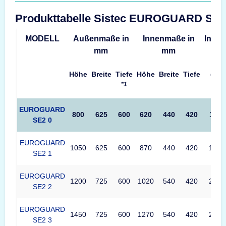
Produkttabelle Sistec EUROGUARD SE
MODELL
Außenmaße in
Innenmaße in
Inhalt
mm
mm
Höhe
Breite
Tiefe
Höhe
Breite
Tiefe
(L)
*1
EUROGUARD
800
625
600
620
440
420
111
SE2 0
EUROGUARD
1050
625
600
870
440
420
157
SE2 1
EUROGUARD
1200
725
600
1020
540
420
226
SE2 2
EUROGUARD
1450
725
600
1270
540
420
281
SE2 3