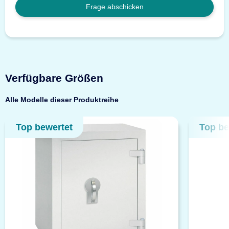
Frage abschicken
Verfügbare Größen
Alle Modelle dieser Produktreihe
Top bewertet
Top be