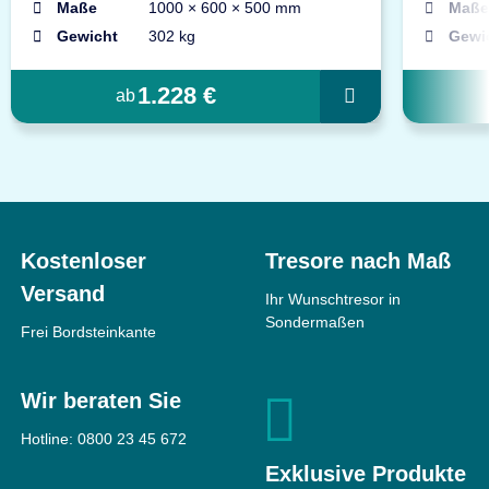
Maße
1000 × 600 × 500 mm
Maße
Gewicht
302 kg
Gewi
1.228 €
ab
Kostenloser
Tresore nach Maß
Versand
Ihr Wunschtresor in
Sondermaßen
Frei Bordsteinkante
Wir beraten Sie
Hotline:
0800 23 45 672
Exklusive Produkte