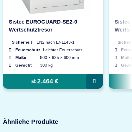
Sistec EUROGUARD-SE2-0
Siste
Wertschutztresor
Wertsc
Sicherheit
EN2 nach EN1143-1
Sicherh
Feuerschutz
Leichter Feuerschutz
Feue
Maße
800 × 625 × 600 mm
Maße
Gewicht
300 kg
Gewi
2.464 €
ab
Ähnliche Produkte