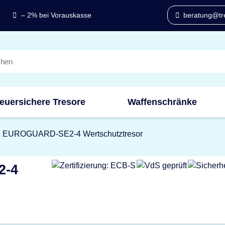
– 2% bei Vorauskasse
beratung@tre
euersichere Tresore
Waffenschränke
c EUROGUARD-SE2-4 Wertschutztresor
2-4