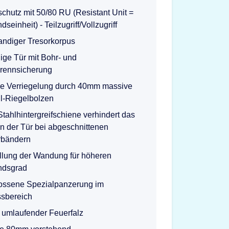
chutz mit 50/80 RU (Resistant Unit =
seinheit) - Teilzugriff/Vollzugriff
ndiger Tresorkorpus
ge Tür mit Bohr- und
rennsicherung
ige Verriegelung durch 40mm massive
l-Riegelbolzen
tahlhintergreifschiene verhindert das
n der Tür bei abgeschnittenen
rbändern
llung der Wandung für höheren
ndsgrad
ssene Spezialpanzerung im
ssbereich
g umlaufender Feuerfalz