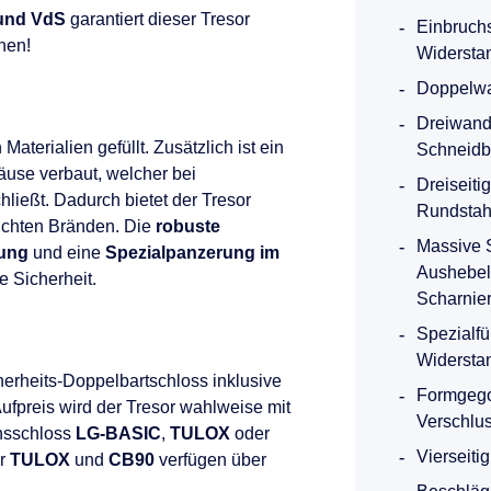
 und VdS
garantiert dieser Tresor
Einbruchs
nen!
Widerstand
Doppelwa
Dreiwandi
terialien gefüllt. Zusätzlich ist ein
Schneidb
se verbaut, welcher bei
Dreiseit
hließt. Dadurch bietet der Tresor
Rundstah
eichten Bränden. Die
robuste
Massive S
dung
und eine
Spezialpanzerung im
Aushebel
e Sicherheit.
Scharnie
Spezialfü
Widersta
herheits-Doppelbartschloss inklusive
Formgego
ufpreis wird der Tresor wahlweise mit
Verschlu
nsschloss
LG-BASIC
,
TULOX
oder
Vierseiti
er
TULOX
und
CB90
verfügen über