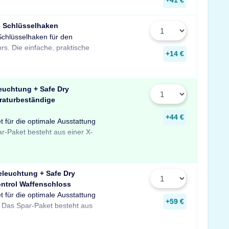
e Schlüsselhaken
Schlüsselhaken für den
zur Aufbewahrung von
rs. Die einfache, praktische
Schlüsseln in Ihrem Tresor
+14 €
euchtung + Safe Dry
raturbeständige
+44 €
t für die optimale Ausstattung
uchtung mit Bewegungssensor,
er temperaturbeständigen
ar-Paket besteht aus einer X-
feuchter für Schränke und
 Profitieren Sie von dem
eleuchtung + Safe Dry
ntrol Waffenschloss
t für die optimale Ausstattung
D-Tresorbeleuchtung mit
re sowie einem GunControl
+59 €
 Das Spar-Paket besteht aus
em Safe Dry Entfeuchter für
rofitieren Sie von dem