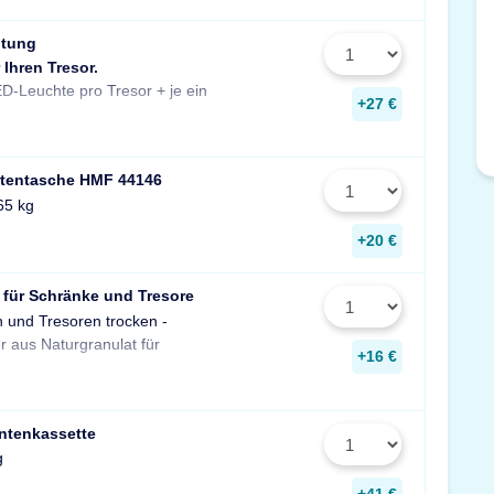
htung
 Ihren Tresor.
Stück zusätzlich pro Fachboden.
D-Leuchte pro Tresor + je ein
Maße: 14x190x31 mm
+27 €
tentasche HMF 44146
65 kg
+20 €
 für Schränke und Tresore
n und Tresoren trocken -
gegen Rost, Schimmel und
r aus Naturgranulat für
muffigen Geruch.
+16 €
ntenkassette
g
+41 €