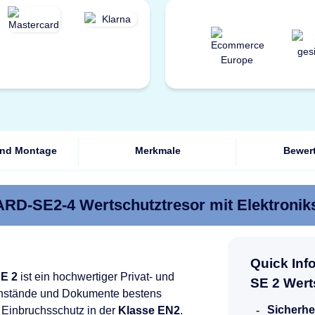
und Montage
Merkmale
Bewer
D-SE2-4 Wertschutztresor mit Elektronik
Quick In
E 2
ist ein hochwertiger Privat- und
SE 2 Wer
genstände und Dokumente bestens
Sicherhe
 Einbruchsschutz in der
Klasse EN2
.