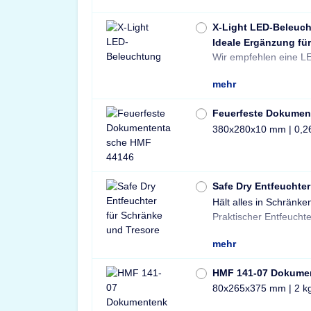
X-Light LED-Beleuc
Ideale Ergänzung für
Wir empfehlen eine LE
mehr
Feuerfeste Dokumen
380x280x10 mm | 0,2
Safe Dry Entfeuchter
Hält alles in Schränke
Tresore und Schränke 
Praktischer Entfeuchte
mehr
HMF 141-07 Dokume
80x265x375 mm | 2 k