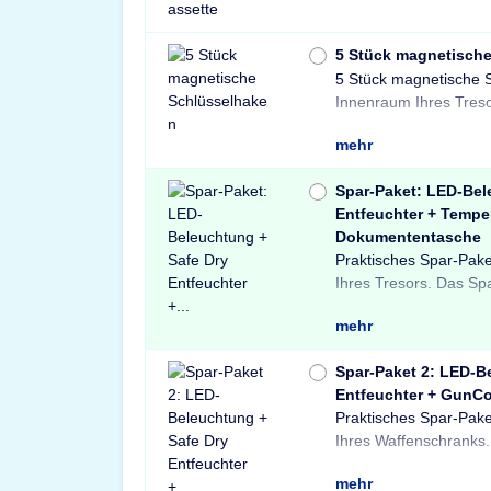
5 Stück magnetisch
5 Stück magnetische 
und sichere Lösung 
Innenraum Ihres Treso
mehr
Spar-Paket: LED-Bel
Entfeuchter + Tempe
Dokumententasche
Praktisches Spar-Pake
Light LED-Tresorbele
Tresore sowie ein
Ihres Tresors. Das Sp
einem Safe Dry Ent
Dokumententasche.
mehr
Spar-Paket 2: LED-B
Entfeuchter + GunCo
Praktisches Spar-Pake
einer X-Light LE
Schränke und Treso
Ihres Waffenschranks.
Bewegungssensor, ein
Waffenschloss. P
mehr