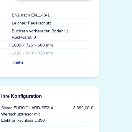
EN2 nach EN1143-1
Türdurchgang Hx
Leichter Feuerschutz
Gewicht
Buchsen vorbereitet: Boden: 1,
Volumen
Rückwand: 0
Max. Ordner
1600 × 725 × 600 mm
Fachböden
1420 × 540 × 420 mm
Türen
mehr
Ihre Konfiguration
Sistec EUROGUARD-SE2-4
3.399,00 €
Wertschutztresor mit
Elektronikschloss CB90