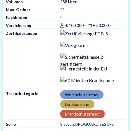
Volumen
288 Liter
Max. Ordner
21
Fachböden
2
Versicherung
€ 100.000,-
€ 50.000,-
Zertifizierungen
Tresorkategorie
Wertschutztresor
Duplextresor
Brandschutztresor
Serie
Sistec EUROGUARD SE2 LFS