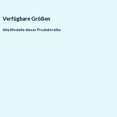
Verfügbare Größen
Alle Modelle dieser Produktreihe
Top bewertet
Sistec
EUROGUARD-SE2-
LFS-0
Sicherheit
EN2 nach
Wertschutztresor
EN1143-1