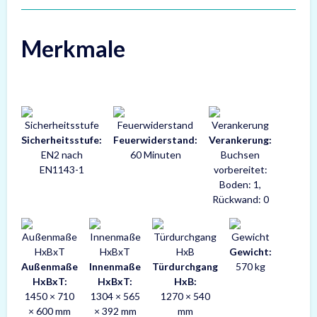
Merkmale
Sicherheitsstufe:
Feuerwiderstand:
Verankerung:
EN2 nach
60 Minuten
Buchsen
EN1143-1
vorbereitet:
Boden: 1,
Rückwand: 0
Gewicht:
Außenmaße
Innenmaße
Türdurchgang
570 kg
HxBxT:
HxBxT:
HxB:
1450 × 710
1304 × 565
1270 × 540
× 600 mm
× 392 mm
mm