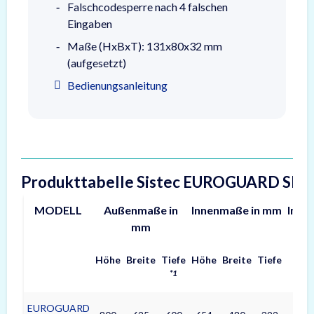
Falschcodesperre nach 4 falschen
Eingaben
Maße (HxBxT): 131x80x32 mm
(aufgesetzt)
Bedienungsanleitung
Produkttabelle Sistec EUROGUARD SE2 
MODELL
Außenmaße in
Innenmaße in mm
Inhal
mm
Höhe
Breite
Tiefe
Höhe
Breite
Tiefe
(L)
*1
EUROGUARD