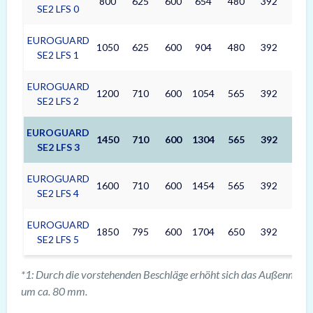
800
625
600
654
480
392
123
SE2 LFS 0
EUROGUARD
1050
625
600
904
480
392
170
SE2 LFS 1
EUROGUARD
1200
710
600
1054
565
392
233
SE2 LFS 2
EUROGUARD
1450
710
600
1304
565
392
288
SE2 LFS 3
EUROGUARD
1600
710
600
1454
565
392
322
SE2 LFS 4
EUROGUARD
1850
795
600
1704
650
392
434
SE2 LFS 5
*1: Durch die vorstehenden Beschläge erhöht sich das Außenmaß i
um ca. 80 mm.