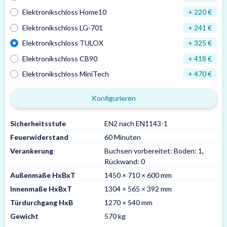
Elektronikschloss Home10
+ 220 €
Elektronikschloss LG-701
+ 241 €
Elektronikschloss TULOX
+ 325 €
Elektronikschloss CB90
+ 418 €
Elektronikschloss MiniTech
+ 470 €
Konfigurieren
Sicherheitsstufe
EN2 nach EN1143-1
Feuerwiderstand
60 Minuten
Verankerung
Buchsen vorbereitet: Boden: 1,
Rückwand: 0
Außenmaße HxBxT
1450 × 710 × 600 mm
Innenmaße HxBxT
1304 × 565 × 392 mm
Türdurchgang HxB
1270 × 540 mm
Gewicht
570 kg