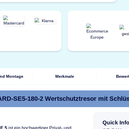
und Montage
Merkmale
Bewer
D-SE5-180-2 Wertschutztresor mit Schlü
Quick In
E 5
ist ein hochwertiger Privat- und