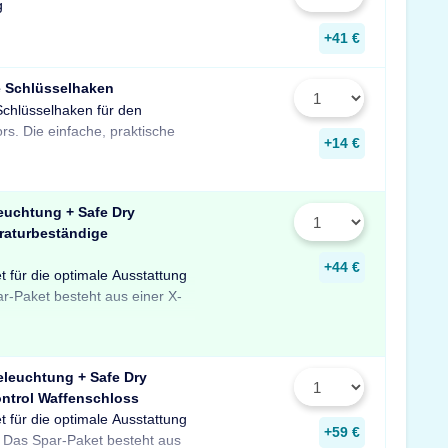
g
+41 €
e Schlüsselhaken
Schlüsselhaken für den
zur Aufbewahrung von
rs. Die einfache, praktische
Schlüsseln in Ihrem Tresor
+14 €
euchtung + Safe Dry
raturbeständige
+44 €
t für die optimale Ausstattung
uchtung mit Bewegungssensor,
er temperaturbeständigen
ar-Paket besteht aus einer X-
feuchter für Schränke und
 Profitieren Sie von dem
eleuchtung + Safe Dry
ntrol Waffenschloss
t für die optimale Ausstattung
D-Tresorbeleuchtung mit
re sowie einem GunControl
+59 €
 Das Spar-Paket besteht aus
em Safe Dry Entfeuchter für
rofitieren Sie von dem