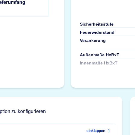
ieferumfang
Sicherheitsstufe
Feuerwiderstand
Verankerung
Außenmaße HxBxT
Innenmaße HxBxT
ption zu konfigurieren
einklappen