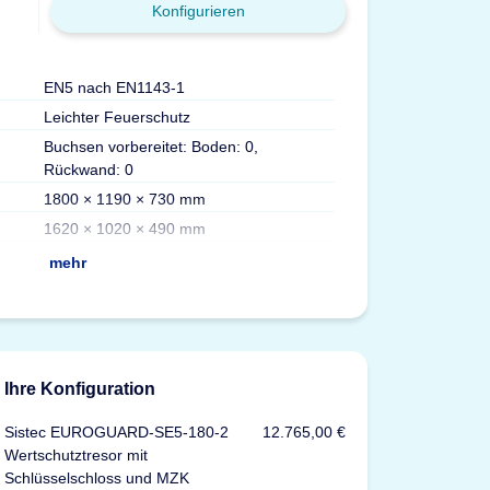
Konfigurieren
EN5 nach EN1143-1
Gewicht
Leichter Feuerschutz
Volumen
Buchsen vorbereitet: Boden: 0,
Max. Ordner
Rückwand: 0
Fachböden
1800 × 1190 × 730 mm
Türen
1620 × 1020 × 490 mm
Versicherung
mehr
Ihre Konfiguration
Sistec EUROGUARD-SE5-180-2
12.765,00 €
Wertschutztresor mit
Schlüsselschloss und MZK