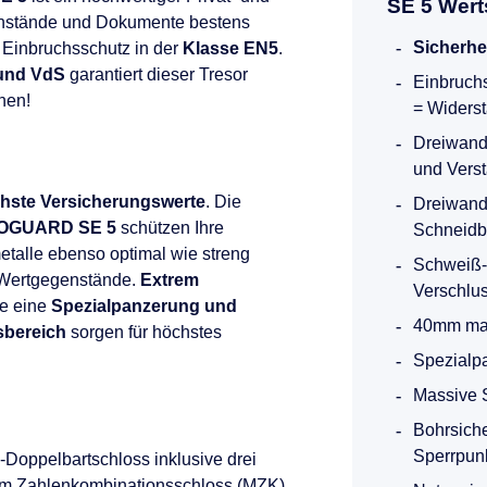
SE 5 Wer
genstände und Dokumente bestens
Sicherhe
 Einbruchsschutz in der
Klasse EN5
.
 und VdS
garantiert dieser Tresor
Einbruchs
nen!
= Widersta
Dreiwandi
und Vers
öchste Versicherungswerte
. Die
Dreiwandi
UROGUARD SE 5
schützen Ihre
Schneidb
talle ebenso optimal wie streng
Schweiß-
 Wertgegenstände.
Extrem
Verschlu
e eine
Spezialpanzerung und
40mm mas
sbereich
sorgen für höchstes
Spezialp
Massive S
Bohrsiche
Sperrpun
-Doppelbartschloss inklusive drei
m Zahlenkombinationsschloss (MZK)