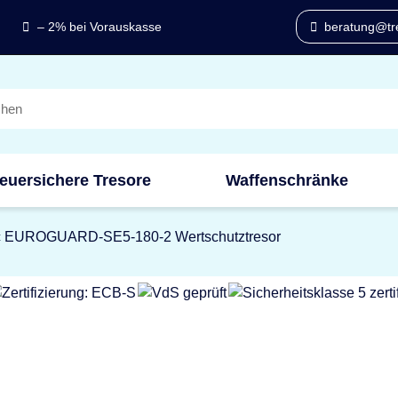
– 2% bei Vorauskasse
beratung@tre
euersichere Tresore
Waffenschränke
c EUROGUARD-SE5-180-2 Wertschutztresor