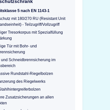
tschutzschrank
itsklasse 5 nach EN 1143-1
chutz mit 180/270 RU (Resistant Unit
ndseinheit) - Teilzugriff/Vollzugriff
ger Tresorkorpus mit Spezialfüllung
tärkung
ge Tür mit Bohr- und
rennsicherung
 und Schneidbrennsicherung im
ssbereich
sive Rundstahl-Riegelbolzen
anzerung des Riegelwerks
tahlhintergreiferbolzen
re Zusatzsicherungen an allen
kten