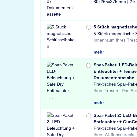
80x265x375 mm | 2 k
5 Stück magnetisch
5 Stück magnetische 
und sichere Lösung 
Innenraum Ihres Treso
mehr
Spar-Paket: LED-Bel
Entfeuchter + Tempe
Dokumententasche
Praktisches Spar-Pake
Light LED-Tresorbele
Tresore sowie ein
Ihres Tresors. Das Sp
einem Safe Dry Ent
Dokumententasche.
mehr
Spar-Paket 2: LED-B
Entfeuchter + GunCo
Praktisches Spar-Pake
einer X-Light LE
Schränke und Treso
Ihres Waffenschranks.
Bewegungssensor, ein
Waffenschloss. P