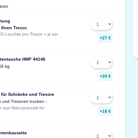
resor
htung
 Ihren Tresor.
Stück zusätzlich pro Fachboden.
D-Leuchte pro Tresor + je ein
Maße: 14x190x31 mm
+27 €
tentasche HMF 44146
65 kg
+20 €
 für Schränke und Tresore
n und Tresoren trocken -
gegen Rost, Schimmel und
r aus Naturgranulat für
muffigen Geruch.
+16 €
ntenkassette